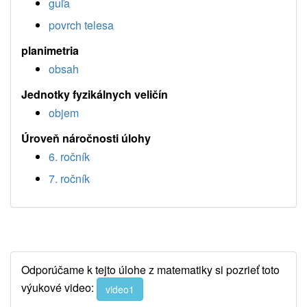
guľa
povrch telesa
planimetria
obsah
Jednotky fyzikálnych veličín
objem
Úroveň náročnosti úlohy
6. ročník
7. ročník
Odporúčame k tejto úlohe z matematiky si pozrieť toto
výukové video:
video1