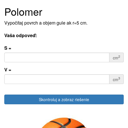
Polomer
Vypočítaj povrch a objem gule ak r=5 cm.
Vaša odpoveď:
S =
2
cm
V =
3
cm
Skontroluj a zobraz riešenie