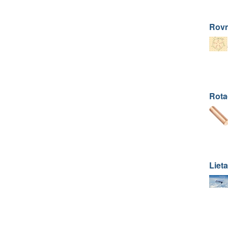
Rovn
Rota
Liet