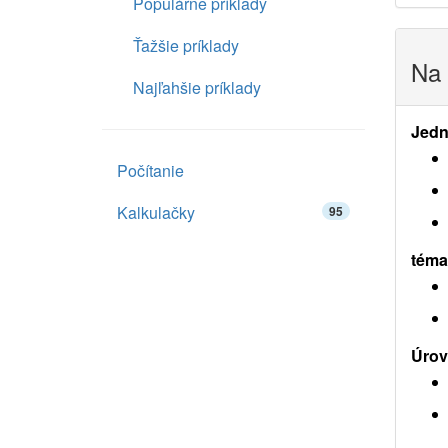
Populárne príklady
Ťažšie príklady
Na 
Najľahšie príklady
Jedn
Počítanie
Kalkulačky
95
téma
Úrov