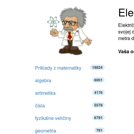
Ele
Elektri
svojej 
metra 
Vaša o
Príklady z matematiky
19824
algebra
6001
aritmetika
4176
čísla
5578
fyzikálne veličiny
6791
geometria
781