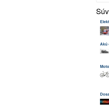
Súv
Elekt
Akú 
Moto
Dosa