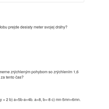
dobu prejde desiaty meter svojej dráhy?
omerne zrýchleným pohybom so zrýchlením 1,6
 za tento čas?
 y = 2 b) a+5b-a+4b. a=8, b=-8 c) mn-5mn+6mn.