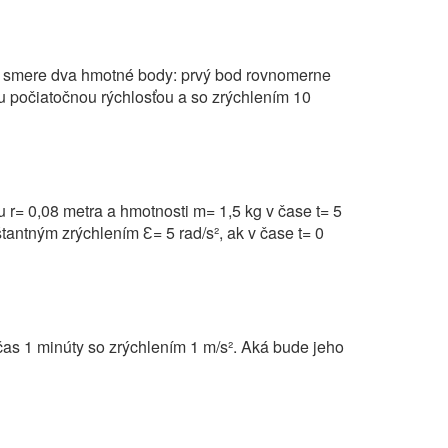
m smere dva hmotné body: prvý bod rovnomerne
u počiatočnou rýchlosťou a so zrýchlením 10
u r= 0,08 metra a hmotnosti m= 1,5 kg v čase t= 5
štantným zrýchlením Ԑ= 5 rad/s², ak v čase t= 0
čas 1 minúty so zrýchlením 1 m/s². Aká bude jeho