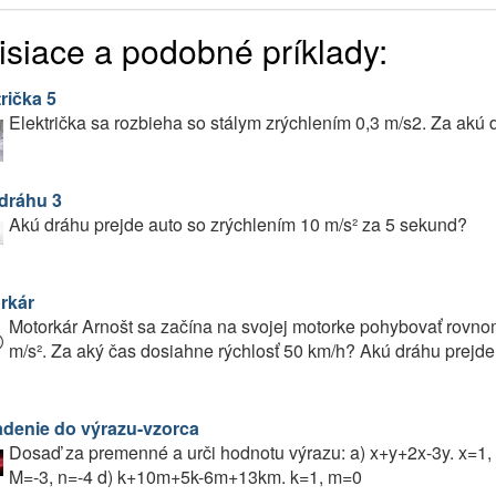
isiace a podobné príklady:
rička 5
Električka sa rozbieha so stálym zrýchlením 0,3 m/s2. Za akú 
dráhu 3
Akú dráhu prejde auto so zrýchlením 10 m/s² za 5 sekund?
rkár
Motorkár Arnošt sa začína na svojej motorke pohybovať rovn
m/s². Za aký čas dosiahne rýchlosť 50 km/h? Akú dráhu prejde
denie do výrazu-vzorca
Dosaď za premenné a urči hodnotu výrazu: a) x+y+2x-3y. x=1,
M=-3, n=-4 d) k+10m+5k-6m+13km. k=1, m=0