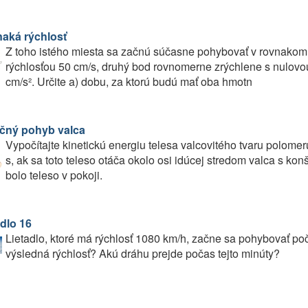
aká rýchlosť
Z toho istého miesta sa začnú súčasne pohybovať v rovnako
rýchlosťou 50 cm/s, druhý bod rovnomerne zrýchlene s nulovo
cm/s². Určite a) dobu, za ktorú budú mať oba hmotn
čný pohyb valca
Vypočítajte kinetickú energiu telesa valcovitého tvaru polomer
s, ak sa toto teleso otáča okolo osi idúcej stredom valca s kon
bolo teleso v pokoji.
adlo 16
Lietadlo, ktoré má rýchlosť 1080 km/h, začne sa pohybovať po
výsledná rýchlosť? Akú dráhu prejde počas tejto minúty?