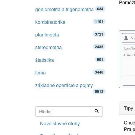
Pomôžte
goniometria a trigonometria
634
kombinatorika
1101
planimetria
3721
stereometria
2435
štatistika
901
téma
3448
základné operácie a pojmy
6512
Tipy 
Chce
Nové slovné úlohy
Praje