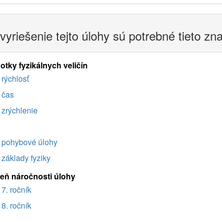
vyriešenie tejto úlohy sú potrebné tieto zn
otky fyzikálnych veličín
rýchlosť
čas
zrýchlenie
pohybové úlohy
základy fyziky
eň náročnosti úlohy
7. ročník
8. ročník