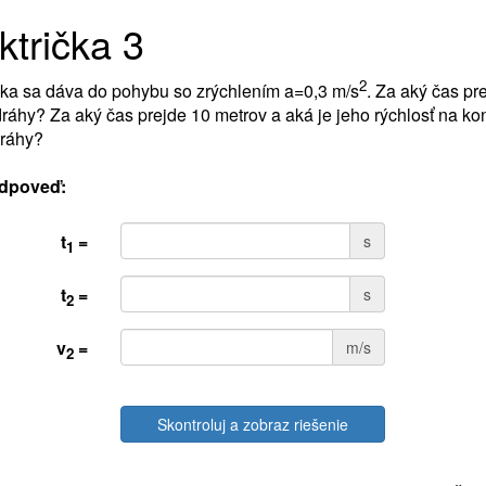
ktrička 3
2
čka sa dáva do pohybu so zrýchlením a=0,3 m/s
. Za aký čas pr
dráhy? Za aký čas prejde 10 metrov a aká je jeho rýchlosť na ko
dráhy?
dpoveď:
t
=
s
1
t
=
s
2
v
=
m/s
2
Skontroluj a zobraz riešenie