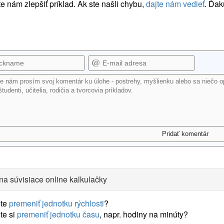
 nám zlepšiť príklad. Ak ste našli chybu,
dajte nám vedieť
. Ďak
na súvisiace online kalkulačky
te
premeniť jednotku rýchlosti
?
te si
premeniť jednotku času
, napr. hodiny na minúty?