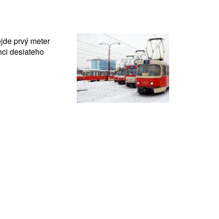
ejde prvý meter
nci desiateho