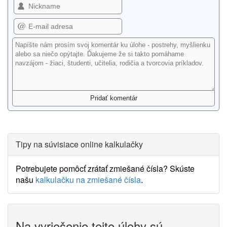
Tipy na súvisiace online kalkulačky
Potrebujete pomôcť zrátať zmiešané čísla? Skúste
našu
kalkulačku na zmiešané čísla
.
Na vyriešenie tejto úlohy sú