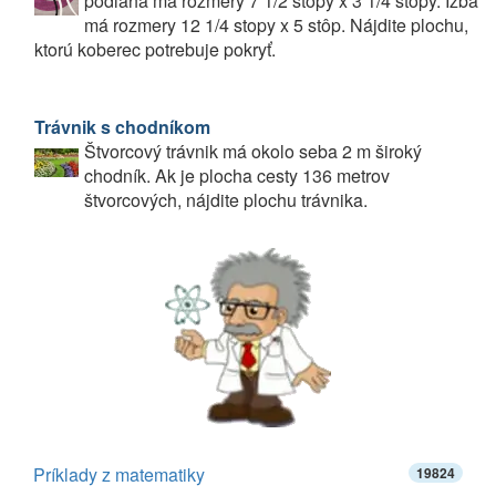
podlaha má rozmery 7 1/2 stopy x 3 1/4 stopy. Izba
má rozmery 12 1/4 stopy x 5 stôp. Nájdite plochu,
ktorú koberec potrebuje pokryť.
Trávnik s chodníkom
Štvorcový trávnik má okolo seba 2 m široký
chodník. Ak je plocha cesty 136 metrov
štvorcových, nájdite plochu trávnika.
Príklady z matematiky
19824