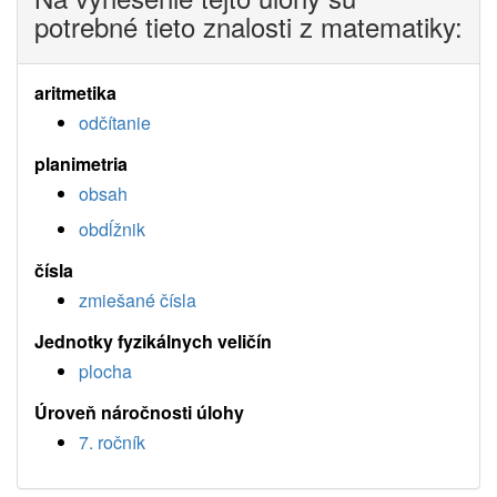
potrebné tieto znalosti z matematiky:
aritmetika
odčítanie
planimetria
obsah
obdĺžnik
čísla
zmiešané čísla
Jednotky fyzikálnych veličín
plocha
Úroveň náročnosti úlohy
7. ročník