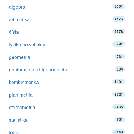
algebra
6001
aritmetika
4176
čísla
5578
fyzikálne veličiny
6791
geometria
781
goniometria a trigonometria
634
kombinatorika
1101
planimetria
3721
stereometria
2435
štatistika
901
téma
3448