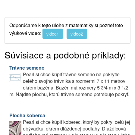
Odporúčame k tejto úlohe z matematiky si pozrieť toto
výukové video:
video1
video2
Súvisiace a podobné príklady:
Trávne semeno
Pearl si chce kúpiť trávne semeno na pokrytie
celého svojho trávnika s rozmermi 7 x 11 metrov
okrem bazéna. Bazén má rozmery 5 3/4 m x 3 1/2
m. Nájdite plochu, ktorú trávne semeno potrebuje pokryť.
Plocha koberca
Pearl si chce kúpiť koberec, ktorý by pokryl celú jej
obývačku, okrem dláždenej podlahy. Dlaždicová