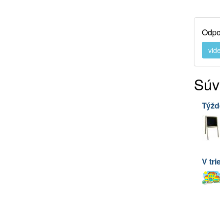
Odpor
vid
Súv
Týžd
V tri