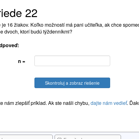
riede 22
e je 16 žiakov. Koľko možností má pani učiteľka, ak chce spomed
 dvoch, ktorí budú týždenníkmi?
dpoveď:
n =
Skontroluj a zobraz riešenie
 nám zlepšiť príklad. Ak ste našli chybu,
dajte nám vedieť
. Ďak