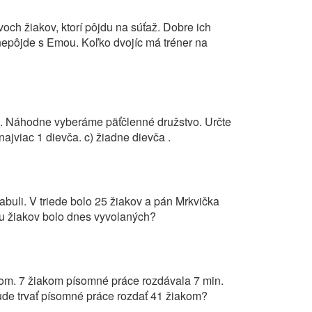
ch žiakov, ktorí pôjdu na súťaž. Dobre ich
epôjde s Emou. Koľko dvojíc má tréner na
atá. Náhodne vyberáme päťčlenné družstvo. Určte
ajviac 1 dievča. c) žiadne dievča .
abuli. V triede bolo 25 žiakov a pán Mrkvička
tu žiakov bolo dnes vyvolaných?
iakom. 7 žiakom písomné práce rozdávala 7 min.
ude trvať písomné práce rozdať 41 žiakom?