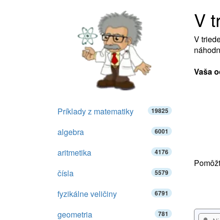
V t
V tried
náhodne
Vaša o
Príklady z matematiky
19825
algebra
6001
aritmetika
4176
Pomôžte
čísla
5579
fyzikálne veličiny
6791
geometria
781