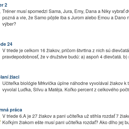
er 2
Tréner musí spomedzi Sama, Jura, Emy, Dana a Niky vybrať dvo
pozná a vie, že Samo pôjde iba s Jurom alebo Emou a Dano n
výber?
ede 24
V triede je celkom 16 žiakov, pričom štvrtina z nich sú dievč
pravdepodobnosť, že v družstve budú: a) aspoň 4 dievčatá. b) n
aní žiaci
Učiteľka biológie Mrkvička úplne náhodne vyvolával žiakov k t
vyvolal Luďka, Silvu a Matěja. Koľko percent z celkového poč
mná práca
V triede 6.A je 27 žiakov a pani učiteľka už stihla rozdať 7 ž
Koľkým žiakom ešte musí pani učiteľka rozdať? Ako dlho jej b