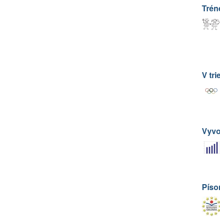
Trén
V tri
Vyvol
Píso