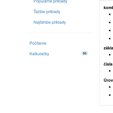
Populárne príklady
komb
Ťažšie príklady
Najľahšie príklady
Počítanie
zákl
Kalkulačky
95
čísla
Úrov