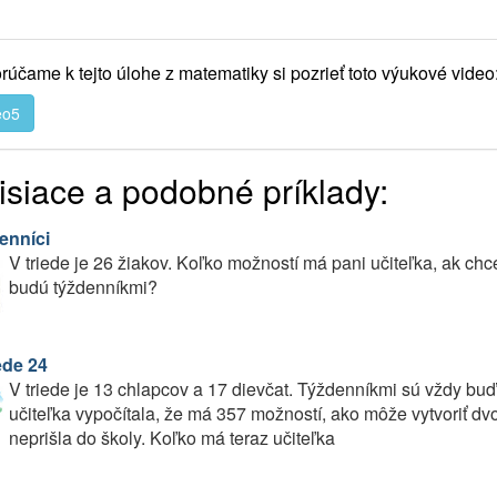
účame k tejto úlohe z matematiky si pozrieť toto výukové video
eo5
isiace a podobné príklady:
enníci
V triede je 26 žiakov. Koľko možností má pani učiteľka, ak ch
budú týždenníkmi?
ede 24
V triede je 13 chlapcov a 17 dievčat. Týždenníkmi sú vždy buď
učiteľka vypočítala, že má 357 možností, ako môže vytvoriť dv
neprišla do školy. Koľko má teraz učiteľka