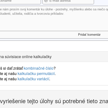
na súvisiace online kalkulačky
 si dať zrátať
kombinačné číslo
?
te aj našu
kalkulačku permutácií
.
te aj našu
kalkulačku variácií
.
vyriešenie tejto úlohy sú potrebné tieto zn