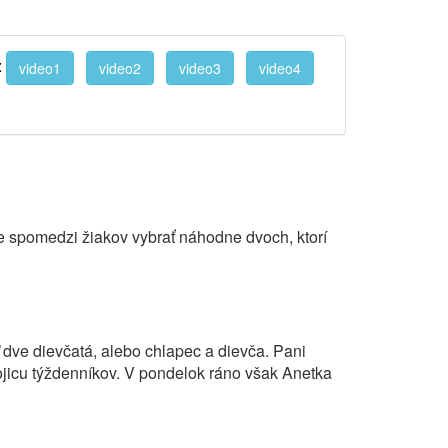
:
video1
video2
video3
video4
ce spomedzi žiakov vybrať náhodne dvoch, ktorí
 dve dievčatá, alebo chlapec a dievča. Pani
ojicu týždenníkov. V pondelok ráno však Anetka