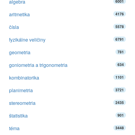
algebra
6001
aritmetika
4176
čísla
5578
fyzikálne veličiny
6791
geometria
781
goniometria a trigonometria
634
kombinatorika
1101
planimetria
3721
stereometria
2435
štatistika
901
téma
3448