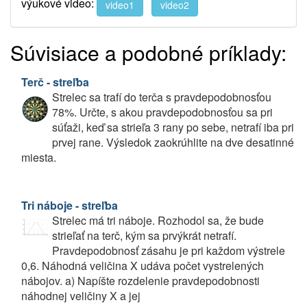
výukové video:
video1
video2
Súvisiace a podobné príklady:
Terč - streľba
Strelec sa trafí do terča s pravdepodobnosťou
78%. Určte, s akou pravdepodobnosťou sa pri
súťaži, keď sa strieľa 3 rany po sebe, netrafí iba pri
prvej rane. Výsledok zaokrúhlite na dve desatinné
miesta.
Tri náboje - streľba
Strelec má tri náboje. Rozhodol sa, že bude
strieľať na terč, kým sa prvýkrát netrafí.
Pravdepodobnosť zásahu je pri každom výstrele
0,6. Náhodná veličina X udáva počet vystrelených
nábojov. a) Napíšte rozdelenie pravdepodobnosti
náhodnej veličiny X a jej