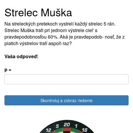
Strelec Muška
Na streleckých pretekoch vystrelí každý strelec 5 rán.
Strelec Muška trafi pri jednom výstrele ciel' s
pravdepodobnosťou 60%. Aká je pravdepodob- nosť, že z
piatich výstrelov trafí aspoň raz?
Vaša odpoveď:
p =
Skontroluj a zobraz riešenie