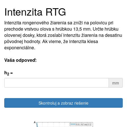
Intenzita RTG
Intenzita rongenového žiarenia sa zníži na polovicu pri
prechode vrstvou olova s hrúbkou 13,5 mm. Určte hrúbku
olovenej dosky, ktorá zoslabí intenzitu žiarenia na desatinu
pôvodnej hodnoty. Ak vieme, že intenzita klesa
exponenciálne.
Vaša odpoveď:
h
=
2
mm
Skontroluj a zobraz riešenie