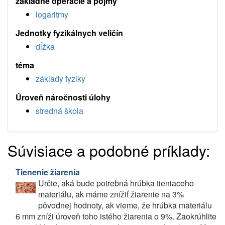
základné operácie a pojmy
logaritmy
Jednotky fyzikálnych veličín
dĺžka
téma
základy fyziky
Úroveň náročnosti úlohy
stredná škola
Súvisiace a podobné príklady:
Tienenie žiarenia
Určte, aká bude potrebná hrúbka tieniaceho
materiálu, ak máme znížiť žiarenie na 3%
pôvodnej hodnoty, ak vieme, že hrúbka materiálu
6 mm zníži úroveň toho istého žiarenia o 9%. Zaokrúhlite