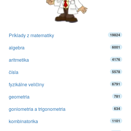
Príklady z matematiky
19824
algebra
6001
aritmetika
4176
čísla
5578
fyzikálne veličiny
6791
geometria
781
goniometria a trigonometria
634
kombinatorika
1101