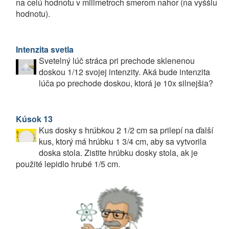
na celú hodnotu v milimetroch smerom nahor (na vyššiu
hodnotu).
Intenzita svetla
Svetelný lúč stráca pri prechode sklenenou
doskou 1/12 svojej intenzity. Aká bude intenzita
lúča po prechode doskou, ktorá je 10x silnejšia?
Kúsok 13
Kus dosky s hrúbkou 2 1/2 cm sa prilepí na ďalší
kus, ktorý má hrúbku 1 3/4 cm, aby sa vytvorila
doska stola. Zistite hrúbku dosky stola, ak je
použité lepidlo hrubé 1/5 cm.