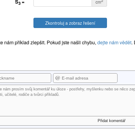
2
S
=
cm
3
Zkontroluj a zobraz řešení
 nám příklad zlepšit. Pokud jste našli chybu,
dejte nám vědět
.