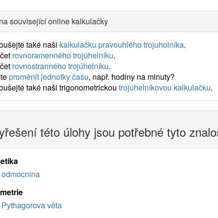
na související online kalkulačky
oušejte také naši
kalkulačku pravouhlého trojuholníka
.
čet
rovnoramenného trojúhelníku
.
čet
rovnostranného trojúhelníku
.
te
proměnit jednotky času
, např. hodiny na minuty?
ušejte také naši trigonometrickou
trojúhelníkovou kalkulačku
.
yřešení této úlohy jsou potřebné tyto znalo
etika
odmocnina
imetrie
Pythagorova věta