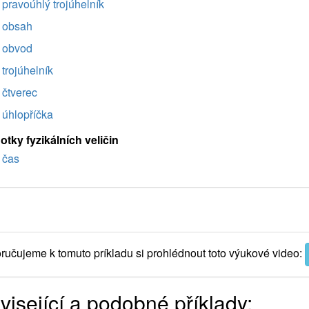
pravoúhlý trojúhelník
obsah
obvod
trojúhelník
čtverec
úhlopříčka
tky fyzikálních veličin
čas
učujeme k tomuto príkladu si prohlédnout toto výukové video:
visející a podobné příklady: