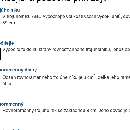
ojúhelníku
V trojúhelníku ABC vypočítejte velikosti všech výšek, úhlů, o
59 cm
čítejte
Vypočítejte délku strany rovnostranného trojúhelníku, jehož o
oramenný divný
2
Obsah rovnoramenného trojúhelníku je 8 cm
, délka jeho rame
úhlů.
noramenný
Rovnoramenný trojúhelník se základnou 8 cm. Jeho obvod je 28