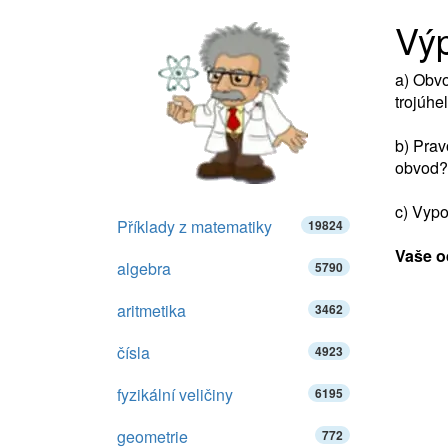
Výp
a) Obvo
trojúhe
b) Prav
obvod?
c) Vypo
Příklady z matematiky
19824
Vaše o
algebra
5790
aritmetika
3462
čísla
4923
fyzikální veličiny
6195
geometrie
772