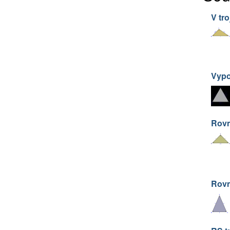
V tr
Vypo
Rovn
Rov