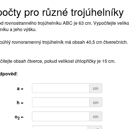
očty pro různé trojúhelníky
d rovnostranného trojúhelníku ABC je 63 cm. Vypočítejte velikos
lníku a jeho výšku.
oúhlý rovnoramenný trojúhelník má obsah 40,5 cm čtverečních. 
čítejte obsah čtverce, pokud velikost úhlopříčky je 15 cm.
dpověď:
a =
cm
h =
cm
o
=
cm
2