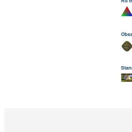
RS t
Obsa
Stan