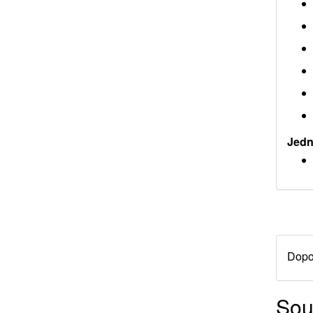
Jedno
Dopor
Sou