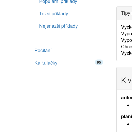
Populární příklady
Tipy 
Těžší příklady
Nejsnazší příklady
Vyzk
Vypo
Vypo
Chce
Počítání
Vyzko
Kalkulačky
95
K v
aritm
plan