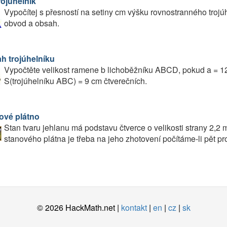
rojúhelník
Vypočítej s přesností na setiny cm výšku rovnostranného trojú
obvod a obsah.
h trojúhelníku
Vypočtěte velikost ramene b lichoběžníku ABCD, pokud a = 12
S(trojúhelníku ABC) = 9 cm čtverečních.
ové plátno
Stan tvaru jehlanu má podstavu čtverce o velikosti strany 2,2 
stanového plátna je třeba na jeho zhotovení počítáme-li pět pr
© 2026 HackMath.net |
kontakt
|
en
|
cz
|
sk