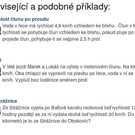
visející a podobné příklady:
lost člunu po proudu
Voda v řece má rychlost 4,8 km/h vzhledem ke břehu . Člun v k
rychlostí se pohybuje člun vzhledem ke břehu, pokud pluje po
projede člun, pohybuje-li se nejprve 2,5 h prot
ě
V létě jezdí Marek a Lukáš na výlety v motorovém člunu. Na kl
km/h. Oba chlapci se vypravili na plavbu po řece, voda v ní s
km/h. Vypluli bez loděnice směrem proti
trážnice
Ze Strážnice vyjela po Baťově kanálu motorová loď rychlostí 1
hodiny později se za ní vydala druhá loď rychlostí 20 km/h. Do
kilometrů je to ze Strážnice do Otrokovic?