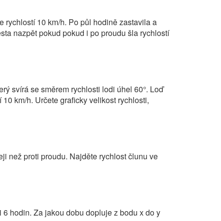
 rychlostí 10 km/h. Po půl hodině zastavila a
esta nazpět pokud pokud i po proudu šla rychlostí
terý svírá se směrem rychlosti lodi úhel 60°. Loď
10 km/h. Určete graficky velikost rychlosti,
eji než proti proudu. Najděte rychlost člunu ve
ti 6 hodin. Za jakou dobu dopluje z bodu x do y