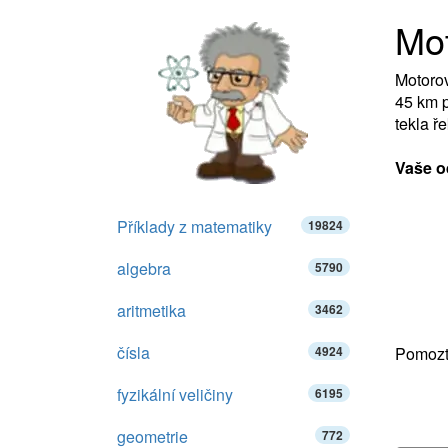
Mot
Motorov
45 km p
tekla ř
Vaše o
Příklady z matematiky
19824
algebra
5790
aritmetika
3462
čísla
4924
Pomozte
fyzikální veličiny
6195
geometrie
772