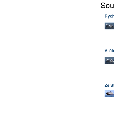
Sou
Rych
V lét
Ze S