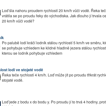
Loď šla nahoru proudem rychlostí 20 km/h vůči vodě. Řeka teče
vrátila se po proudu řeky do východiska. Jak dlouho jí trvala c
20 km/h vůči vodě?
ík
Po palubě lodí kráčí lodník stálou rychlostí 5 km/h ve směru, k
se pohybuje vzhledem ke klidné hladině jezera stálou rychlostí 
kterou se lodník pohybuje vzhledem
lost lodi ve stojaté vodě
Řeka teče rychlostí 4 km/h. Loď může jít po proudu třikrát rychl
stojaté vodě.
Loď jede z bodu x do bodu y. Po proudu jí to trvá 4 hodiny, pro