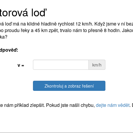
orová loď
á loď má na klidné hladině rychlost 12 km/h. Když jsme v ní bez
o proudu řeky a 45 km zpět, trvalo nám to přesně 8 hodin. Jakou 
eka?
dpověď:
v =
km/h
Zkontroluj a zobraz řešení
 nám příklad zlepšit. Pokud jste našli chybu,
dejte nám vědět
.