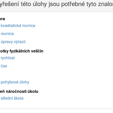
yřešení této úlohy jsou potřebné tyto znalo
bra
kvadratická rovnice
rovnice
úpravy výrazů
tky fyzikálních veličin
rychlost
čas
pohybové úlohy
eň náročnosti úkolu
střední škola