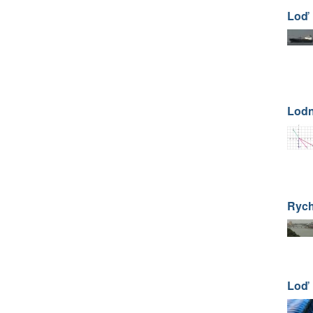
Loď
Lodn
Rych
Loď