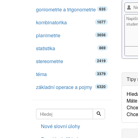
goniometrie a trigonometrie
635
kombinatorika
1077
planimetrie
3656
statistika
869
stereometrie
2419
téma
3379
Tipy 
základní operace a pojmy
6320
Hled
Máte 
Chce
Chce
Nové slovní úlohy