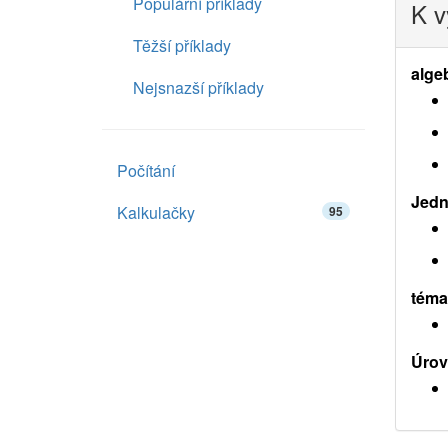
Populární příklady
K v
Těžší příklady
alge
Nejsnazší příklady
Počítání
Jedno
Kalkulačky
95
téma
Úrov