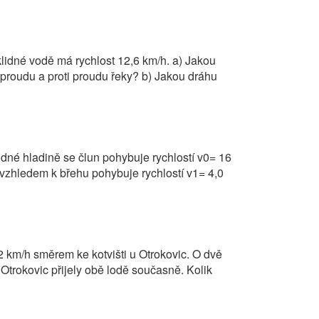
lidné vodě má rychlost 12,6 km/h. a) Jakou
 proudu a proti proudu řeky? b) Jakou dráhu
idné hladině se člun pohybuje rychlostí v0= 16
e vzhledem k břehu pohybuje rychlostí v1= 4,0
2 km/h směrem ke kotvišti u Otrokovic. O dvě
 Otrokovic přijely obě lodě současně. Kolik