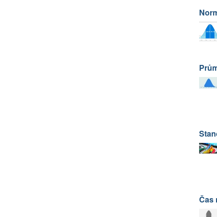
Norm
Prům
Stan
Čas 