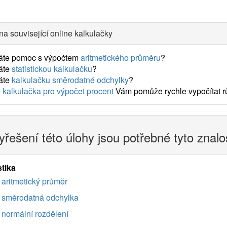
na související online kalkulačky
áte pomoc s výpočtem
aritmetického průměru
?
áte
statistickou kalkulačku
?
áte
kalkulačku směrodatné odchylky
?
e
kalkulačka pro výpočet procent
Vám pomůže rychle vypočítat rů
yřešení této úlohy jsou potřebné tyto znalo
stika
aritmetický průměr
směrodatná odchylka
normální rozdělení