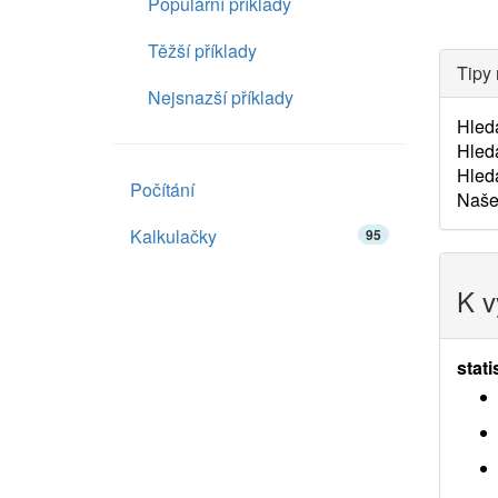
Populární příklady
Těžší příklady
Tipy 
Nejsnazší příklady
Hled
Hled
Hled
Počítání
Naš
Kalkulačky
95
K v
stati