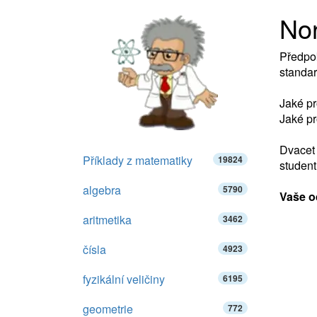
Nor
Předpok
standar
Jaké pr
Jaké pr
Dvacet 
Příklady z matematiky
19824
student
algebra
5790
Vaše o
aritmetika
3462
čísla
4923
fyzikální veličiny
6195
geometrie
772