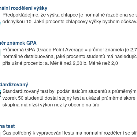
ální rozdělení výšky
Předpokládejme, že výška chlapce je normálně rozdělena se 
odchylkou 10. Jaké procento chlapcovy výšky bychom očekáva
ěr známek GPA
Průměrná GPA (Grade Point Average = průměr známek) je 2,7
normálně distribuována, jaké procento studentů má následují
příslušné procento: a. Méně než 2,30 b. Méně než 2,0
dardizovaný
Standardizovaný test byl podán tisícům studentů s průměrným
vzorek 50 studentů dostal stejný test a ukázal průměrné skóre 8
skupina má nižší výkon než ty obecně na úro
na test
Čas potřebný k vypracování testu má normální rozdělení se s