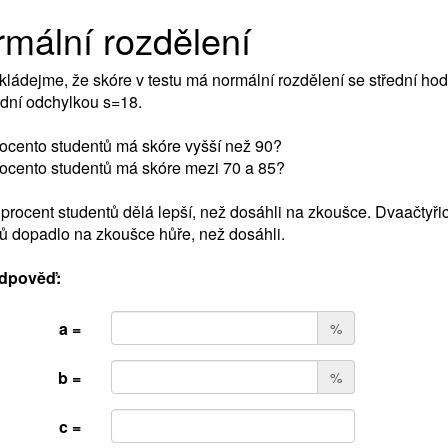
mální rozdělení
ládejme, že skóre v testu má normální rozdělení se střední ho
dní odchylkou s=18.
ocento studentů má skóre vyšší než 90?
ocento studentů má skóre mezi 70 a 85?
procent studentů dělá lepší, než dosáhli na zkoušce. Dvaačtyřic
ů dopadlo na zkoušce hůře, než dosáhli.
dpověď:
a =
%
b =
%
c =