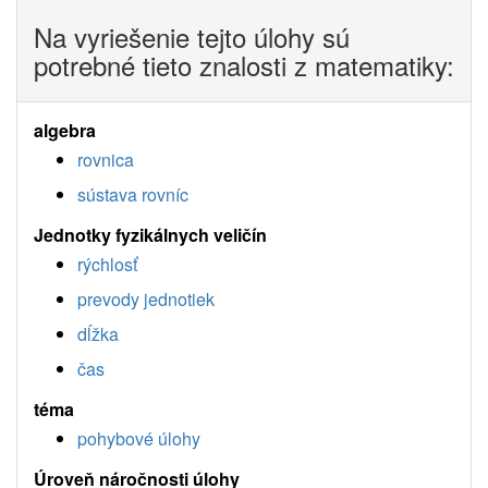
Na vyriešenie tejto úlohy sú
potrebné tieto znalosti z matematiky:
algebra
rovnica
sústava rovníc
Jednotky fyzikálnych veličín
rýchlosť
prevody jednotiek
dĺžka
čas
téma
pohybové úlohy
Úroveň náročnosti úlohy