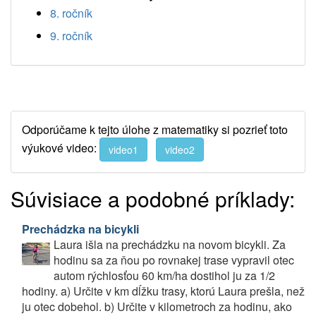
8. ročník
9. ročník
Odporúčame k tejto úlohe z matematiky si pozrieť toto
výukové video:
video1
video2
Súvisiace a podobné príklady:
Prechádzka na bicykli
Laura išla na prechádzku na novom bicykli. Za
hodinu sa za ňou po rovnakej trase vypravil otec
autom rýchlosťou 60 km/ha dostihol ju za 1/2
hodiny. a) Určite v km dĺžku trasy, ktorú Laura prešla, než
ju otec dobehol. b) Určite v kilometroch za hodinu, ako