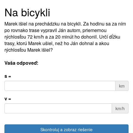
Na bicykli
Marek išiel na prechádzku na bicykli. Za hodinu sa za ním
po rovnako trase vypravil Ján autom, priemernou
rýchlosťou 72 km/h a za 20 minút ho dohonil. Určí dĺžku
trasy, ktorú Marek ušiel, než ho Ján dohnal a akou
rýchlosťou Marek išiel?
Vaša odpoveď:
s =
km
v =
km/h
Skontroluj a zobraz riešenie