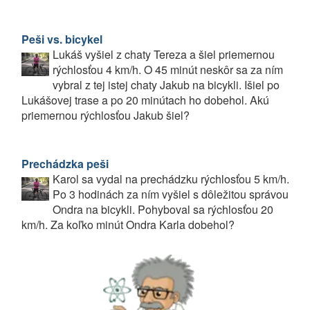
Peši vs. bicykel
Lukáš vyšiel z chaty Tereza a šiel priemernou
rýchlosťou 4 km/h. O 45 minút neskôr sa za ním
vybral z tej istej chaty Jakub na bicykli. Išiel po
Lukášovej trase a po 20 minútach ho dobehol. Akú
priemernou rýchlosťou Jakub šiel?
Prechádzka peši
Karol sa vydal na prechádzku rýchlosťou 5 km/h.
Po 3 hodinách za ním vyšiel s dôležitou správou
Ondra na bicykli. Pohyboval sa rýchlosťou 20
km/h. Za koľko minút Ondra Karla dobehol?