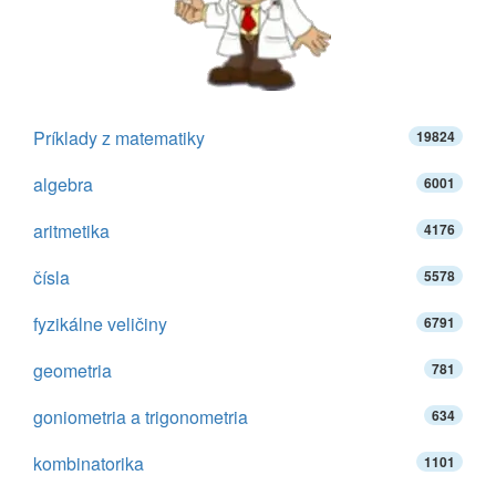
Príklady z matematiky
19824
algebra
6001
aritmetika
4176
čísla
5578
fyzikálne veličiny
6791
geometria
781
goniometria a trigonometria
634
kombinatorika
1101