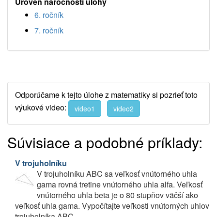
Úroveň náročnosti úlohy
6. ročník
7. ročník
Odporúčame k tejto úlohe z matematiky si pozrieť toto
výukové video:
video1
video2
Súvisiace a podobné príklady:
V trojuholníku
V trojuholníku ABC sa veľkosť vnútorného uhla
gama rovná tretine vnútorného uhla alfa. Veľkosť
vnútorného uhla beta je o 80 stupňov väčší ako
veľkosť uhla gama. Vypočítajte veľkosti vnútorných uhlov
trojuholníka ABC.