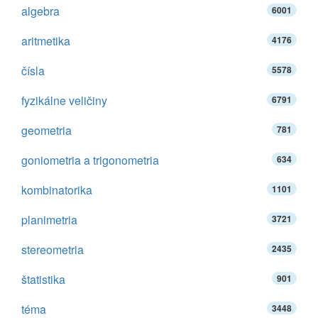
algebra
6001
aritmetika
4176
čísla
5578
fyzikálne veličiny
6791
geometria
781
goniometria a trigonometria
634
kombinatorika
1101
planimetria
3721
stereometria
2435
štatistika
901
téma
3448