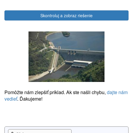
Skontroluj a zobraz riešenie
Pomôžte nám zlepšiť príklad. Ak ste našli chybu,
dajte nám
vedieť
. Ďakujeme!