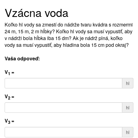
Vzácna voda
Koľko hl vody sa zmestí do nádrže tvaru kvádra s rozmermi
24 m, 15 m, 2 m hĺbky? Koľko hl vody sa musí vypustiť, aby
v nádrži bola hĺbka iba 15 dm? Ak je nádrž plná, koľko
vody sa musí vypustiť, aby hladina bola 15 cm pod okraj?
Vaša odpoveď:
V
=
1
hl
V
=
2
hl
V
=
3
hl