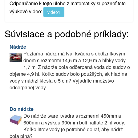
Odporúčame k tejto úlohe z matematiky si pozrieť toto
výukové video:
video1
Súvisiace a podobné príklady:
Nádrže
Požiarna nádrž má tvar kvádra s obdĺžnikovým
dnom s rozmermi 14,5 m a 12,9 m a hĺbky vody
1,7 m. Z nádrže bola odčerpaná voda do sudov o
objeme 4,9 hl. Koľko sudov bolo použitých, ak hladina
vody v nádrži klesla o 5 cm? Vyjadrite množstvo
odčerpanej vody
Do nádrže
Do nádrže tvare kvádra s rozmermi 450mm a
600mm a výškou 900mm boli naliate 2 hl vody.
Koľko litrov vody je potrebné doliať, aby nádrž
bola plná?