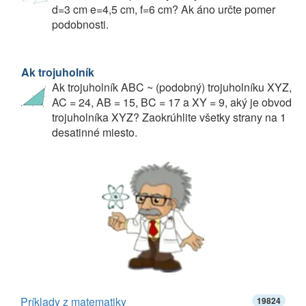
d=3 cm e=4,5 cm, f=6 cm? Ak áno určte pomer
podobnosti.
Ak trojuholník
Ak trojuholník ABC ~ (podobný) trojuholníku XYZ,
AC = 24, AB = 15, BC = 17 a XY = 9, aký je obvod
trojuholníka XYZ? Zaokrúhlite všetky strany na 1
desatinné miesto.
Príklady z matematiky
19824