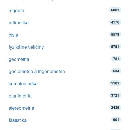
algebra
6001
aritmetika
4176
čísla
5578
fyzikálne veličiny
6791
geometria
781
goniometria a trigonometria
634
kombinatorika
1101
planimetria
3721
stereometria
2435
štatistika
901