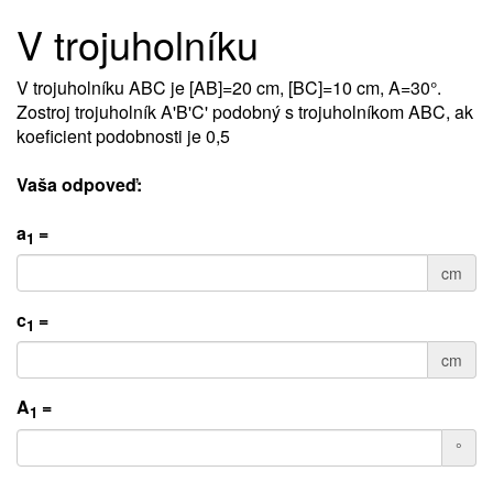
V trojuholníku
V trojuholníku ABC je [AB]=20 cm, [BC]=10 cm, A=30°.
Zostroj trojuholník A'B'C' podobný s trojuholníkom ABC, ak
koeficient podobnosti je 0,5
Vaša odpoveď:
a
=
1
cm
c
=
1
cm
A
=
1
°