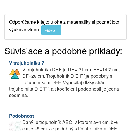
Odporúčame k tejto úlohe z matematiky si pozrieť toto
výukové video:
video1
Súvisiace a podobné príklady:
V trojuholníku 7
V trojuholníku DEF je DE= 21 cm, EF=14,7 cm,
DF=28 cm. Trojuholník D´E´F´ je podobný s
trojuholníkom DEF. Vypočítaj dĺžky strán
trojuholníka D´E´F´, ak koeficient podobnosti je jedna
sedmina.
Podobnosť
Daný je trojuholník ABC; v ktorom a=4 cm, b=6
cm, c =8 cm. Je podobný s trojuholníkom DEF: