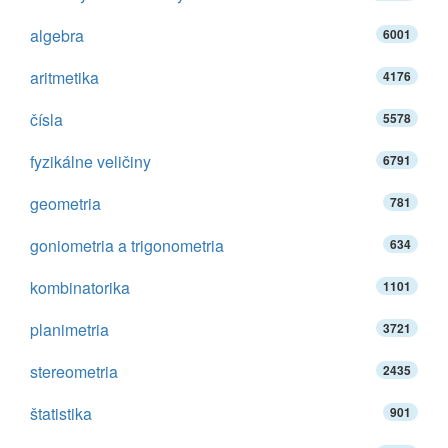
algebra
6001
aritmetika
4176
čísla
5578
fyzikálne veličiny
6791
geometria
781
goniometria a trigonometria
634
kombinatorika
1101
planimetria
3721
stereometria
2435
štatistika
901