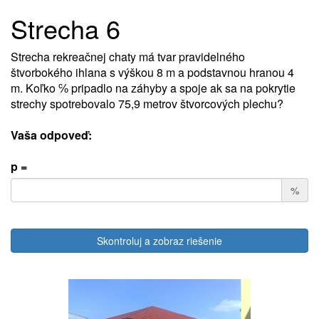
Strecha 6
Strecha rekreačnej chaty má tvar pravidelného
štvorbokého ihlana s výškou 8 m a podstavnou hranou 4
m. Koľko ℅ pripadlo na záhyby a spoje ak sa na pokrytie
strechy spotrebovalo 75,9 metrov štvorcových plechu?
Vaša odpoveď:
p =
%
Skontroluj a zobraz riešenie