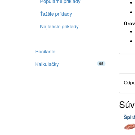
Populárne príklady
Ťažšie príklady
Úrov
Najľahšie príklady
Počítanie
Kalkulačky
95
Odpor
Súv
Špirá