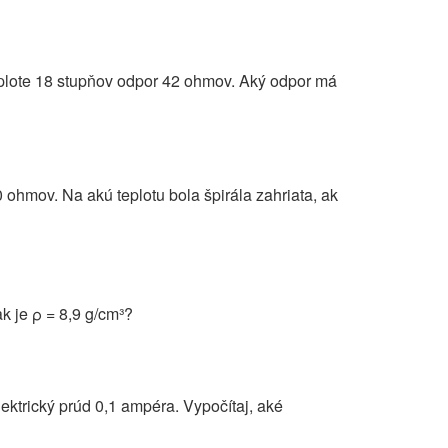
teplote 18 stupňov odpor 42 ohmov. Aký odpor má
 ohmov. Na akú teplotu bola špirála zahriata, ak
 je ρ = 8,9 g/cm³?
ektrický prúd 0,1 ampéra. Vypočítaj, aké