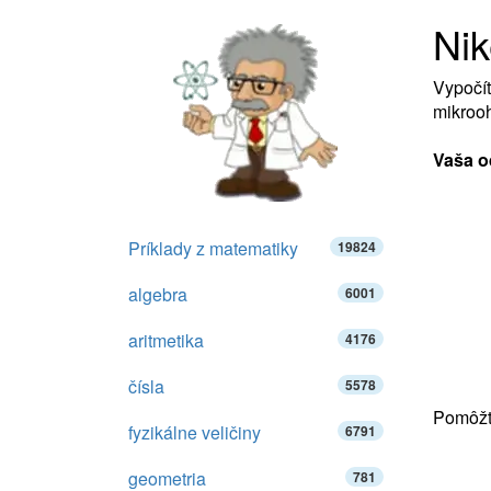
Nik
Vypočít
mikroo
Vaša o
Príklady z matematiky
19824
algebra
6001
aritmetika
4176
čísla
5578
Pomôžte
fyzikálne veličiny
6791
geometria
781