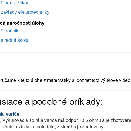
Ohmov zákon
základy elektrotechniky
eň náročnosti úlohy
9. ročník
stredná škola
účame k tejto úlohe z matematiky si pozrieť toto výukové video
isiace a podobné príklady:
la variča
Vykurovacia špirála variča má odpor 70,5 ohmu a je zhotoven
Určte rezistivitu materiálu, z ktorého je zhotovený.