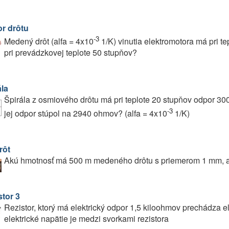
r drôtu
-3
Medený drôt (alfa = 4x10
1/K) vinutia elektromotora má pri 
pri prevádzkovej teplote 50 stupňov?
ála
Špirála z osmiového drôtu má pri teplote 20 stupňov odpor 300
-3
jej odpor stúpol na 2940 ohmov? (alfa = 4x10
1/K)
rôt
Akú hmotnosť má 500 m medeného drôtu s priemerom 1 mm, ak
stor 3
Rezistor, ktorý má elektrický odpor 1,5 kiloohmov prechádza el
elektrické napätie je medzi svorkami rezistora