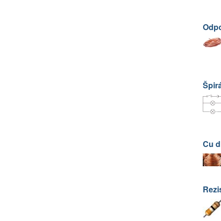
Odpo
Špir
Cu d
Rezi