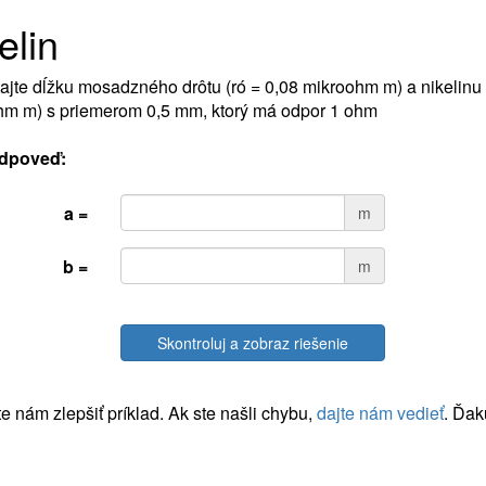
elin
ajte dĺžku mosadzného drôtu (ró = 0,08 mikroohm m) a nikelinu (
hm m) s priemerom 0,5 mm, ktorý má odpor 1 ohm
dpoveď:
a =
m
b =
m
Skontroluj a zobraz riešenie
 nám zlepšiť príklad. Ak ste našli chybu,
dajte nám vedieť
. Ďak