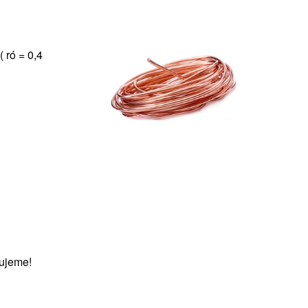
 ró = 0,4
ujeme!