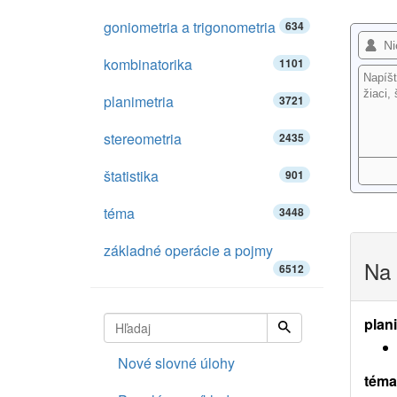
goniometria a trigonometria
634
kombinatorika
1101
planimetria
3721
stereometria
2435
štatistika
901
téma
3448
základné operácie a pojmy
Na 
6512
plan
Nové slovné úlohy
téma