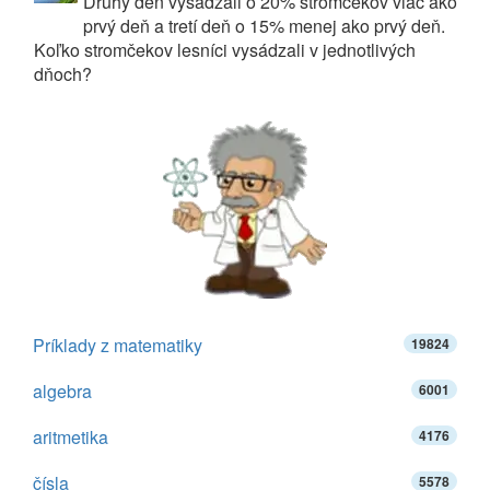
Druhý deň vysádzali o 20% stromčekov viac ako
prvý deň a tretí deň o 15% menej ako prvý deň.
Koľko stromčekov lesníci vysádzali v jednotlivých
dňoch?
Príklady z matematiky
19824
algebra
6001
aritmetika
4176
čísla
5578