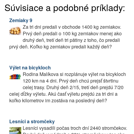
Súvisiace a podobné príklady:
Zemiaky 9
Za tri dni predali v obchode 1400 kg zemiakov.
Prvý deň predali o 100 kg zemiakov menej ako
druhý deň, tretí deň tri pätiny z toho, čo predali
prvý deň. Koľko kg zemiakov predali každý deň?
Výlet na bicykloch
Rodina Malíkova si rozplánuje výlet na bicykloch
120 km na 4 dni. Prvý deň chcú prejsť štvrtinu
celej trasy. Druhý deň 2/15, tretí deň prejdú 7/20
celej dĺžky výletu. Akú časť výletu prejdú za tri dni a
koľko kilometrov im zostáva na posledný deň?
Lesníci a stromčeky
Lesníci vysadili počas troch dní 2440 stromčekov.