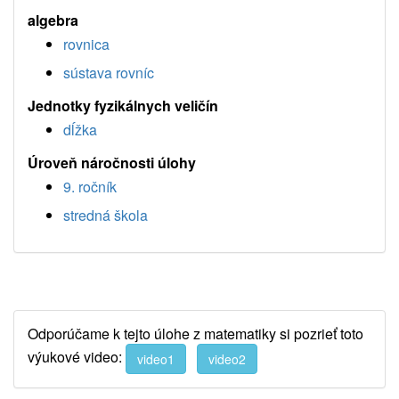
algebra
rovnica
sústava rovníc
Jednotky fyzikálnych veličín
dĺžka
Úroveň náročnosti úlohy
9. ročník
stredná škola
Odporúčame k tejto úlohe z matematiky si pozrieť toto
výukové video:
video1
video2