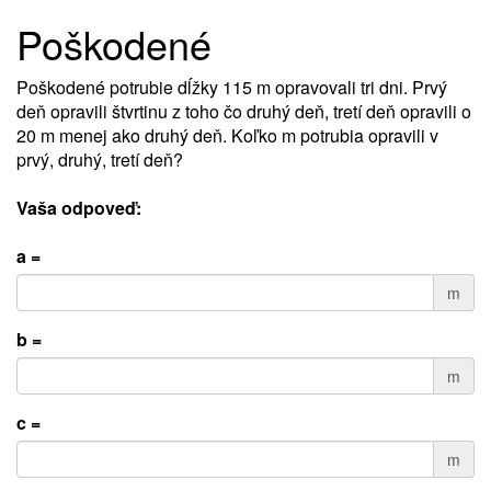
Poškodené
Poškodené potrubie dĺžky 115 m opravovali tri dni. Prvý
deň opravili štvrtinu z toho čo druhý deň, tretí deň opravili o
20 m menej ako druhý deň. Koľko m potrubia opravili v
prvý, druhý, tretí deň?
Vaša odpoveď:
a =
m
b =
m
c =
m