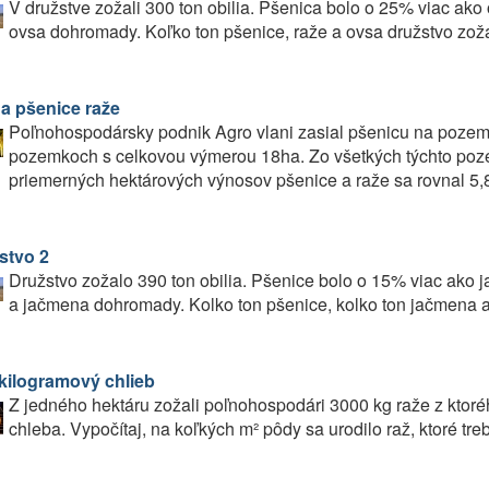
V družstve zožali 300 ton obilia. Pšenica bolo o 25% viac ako
ovsa dohromady. Koľko ton pšenice, raže a ovsa družstvo zož
a pšenice raže
Poľnohospodársky podnik Agro vlani zasial pšenicu na pozem
pozemkoch s celkovou výmerou 18ha. Zo všetkých týchto poze
priemerných hektárových výnosov pšenice a raže sa rovnal 5,8
stvo 2
Družstvo zožalo 390 ton obilia. Pšenice bolo o 15% viac ako 
a jačmena dohromady. Kolko ton pšenice, kolko ton jačmena a
kilogramový chlieb
Z jedného hektáru zožali poľnohospodári 3000 kg raže z ktoré
chleba. Vypočítaj, na koľkých m² pôdy sa urodilo raž, ktoré t