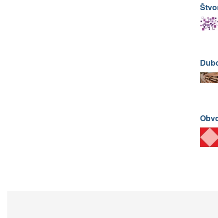
Štvo
Dubo
Obvo