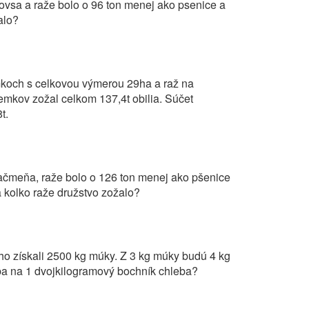
 ovsa a raže bolo o 96 ton menej ako psenice a
alo?
koch s celkovou výmerou 29ha a raž na
mkov zožal celkom 137,4t obilia. Súčet
t.
jačmeňa, raže bolo o 126 ton menej ako pšenice
 kolko raže družstvo zožalo?
ho získali 2500 kg múky. Z 3 kg múky budú 4 kg
reba na 1 dvojkilogramový bochník chleba?