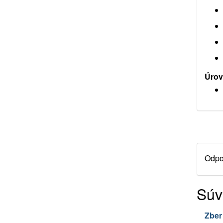
Úrov
Odpor
Súv
Zber 