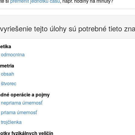
te si
premeniť jednotku času
, napr. hodiny na minúty?
vyriešenie tejto úlohy sú potrebné tieto zn
etika
odmocnina
imetria
obsah
štvorec
adné operácie a pojmy
nepriama úmernosť
priama úmernosť
trojčlenka
otky fyzikálnych veličín