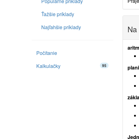
Praje
Populárne príklady
Ťažšie príklady
Najľahšie príklady
Na 
aritm
Počítanie
Kalkulačky
95
plan
zákl
Jedn