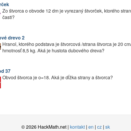
rček
Zo štvorca o obvode 12 dm je vyrezaný štvorček, ktorého strana
časti?
vé drevo 2
Hranol, ktorého podstava je štvorcová /strana štvorca je 20 
hmotnosť 8,5 kg. Aká je hustota dubového dreva?
d 37
Obvod štvorca je o=18. Aká je dĺžka strany a štvorca?
© 2026 HackMath.net |
kontakt
|
en
|
cz
|
sk