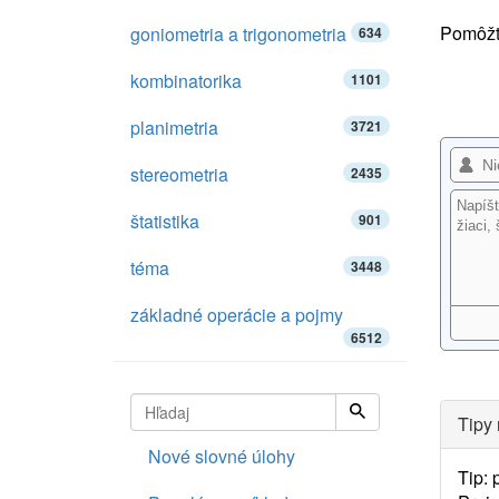
Pomôžte
goniometria a trigonometria
634
kombinatorika
1101
planimetria
3721
stereometria
2435
štatistika
901
téma
3448
základné operácie a pojmy
6512
Tipy 
Nové slovné úlohy
Tip: