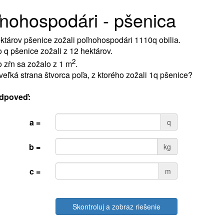
nohospodári - pšenica
ktárov pšenice zožali poľnohospodári 1110q obilia.
o q pšenice zožali z 12 hektárov.
2
o zŕn sa zožalo z 1 m
.
veľká strana štvorca poľa, z ktorého zožali 1q pšenice?
dpoveď:
a =
q
b =
kg
c =
m
Skontroluj a zobraz riešenie