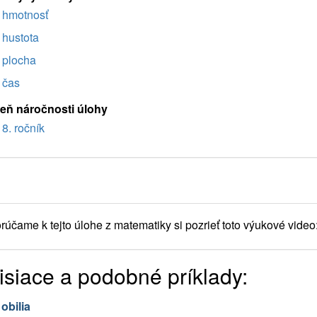
hmotnosť
hustota
plocha
čas
eň náročnosti úlohy
8. ročník
účame k tejto úlohe z matematiky si pozrieť toto výukové video
isiace a podobné príklady:
obilia