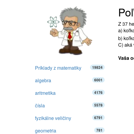
Poľ
Z 37 he
a) koľk
b) koľk
C) aká 
Vaša o
Príklady z matematiky
19824
algebra
6001
aritmetika
4176
čísla
5578
fyzikálne veličiny
6791
geometria
781