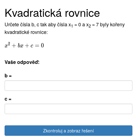
Kvadratická rovnice
Určete čísla b, c tak aby čísla x
= 0 a x
= 7 byly kořeny
1
2
kvadratické rovnice:
2
+
+
=
0
x
b
x
c
Vaše odpověď:
b =
c =
Zkontroluj a zobraz řešení