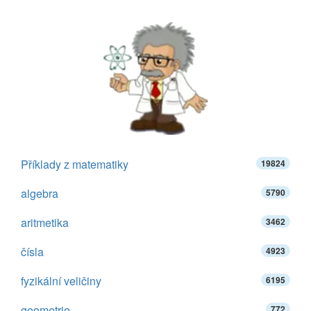
Příklady z matematiky
19824
algebra
5790
aritmetika
3462
čísla
4923
fyzikální veličiny
6195
geometrie
772