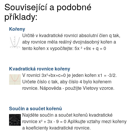
Související a podobné
příklady:
Kořeny
Určitě v kvadratické rovnici absolutní člen q tak,
aby rovnice měla reálný dvojnásobný kořen a
tento kořen x vypočítejte: 5x ² +9x + q = 0
Kvadratická rovnice kořeny
V rovnici 3x²+bx+c=0 je jeden kořen x1 = -3/2.
Určete číslo c tak, aby číslo 4 bylo kořenem
rovnice. Nápověda - použijte Vietovy vzorce.
Součin a součet kořenů
Najděte součin a součet kořenů kvadratické
rovnice x² + 3x - 9 = 0 Aplikujte vztahy mezi kořeny
a koeficienty kvadratické rovnice.