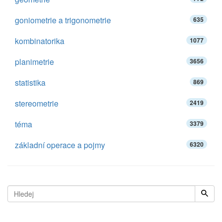
goniometrie a trigonometrie
635
kombinatorika
1077
planimetrie
3656
statistika
869
stereometrie
2419
téma
3379
základní operace a pojmy
6320