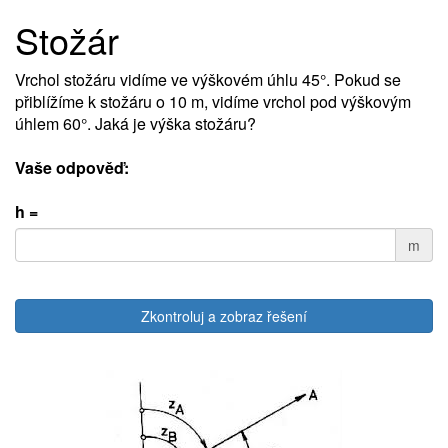
Stožár
Vrchol stožáru vidíme ve výškovém úhlu 45°. Pokud se
přiblížíme k stožáru o 10 m, vidíme vrchol pod výškovým
úhlem 60°. Jaká je výška stožáru?
Vaše odpověď:
h =
m
Zkontroluj a zobraz řešení