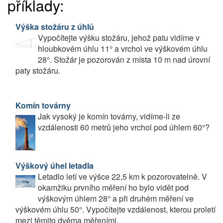
příklady:
Výška stožáru z úhlů
Vypočítejte výšku stožáru, jehož patu vidíme v
hloubkovém úhlu 11° a vrchol ve výškovém úhlu
28°. Stožár je pozorován z místa 10 m nad úrovní
paty stožáru.
Komín továrny
Jak vysoký je komín továrny, vidíme-li ze
vzdálenosti 60 metrů jeho vrchol pod úhlem 60°?
Výškový úhel letadla
Letadlo letí ve výšce 22,5 km k pozorovatelně. V
okamžiku prvního měření ho bylo vidět pod
výškovým úhlem 28° a při druhém měření ve
výškovém úhlu 50°. Vypočítejte vzdálenost, kterou proletí
mezi těmito dvěma měřeními.