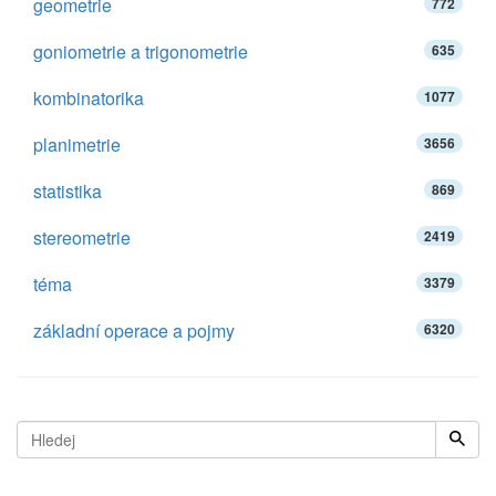
geometrie
772
goniometrie a trigonometrie
635
kombinatorika
1077
planimetrie
3656
statistika
869
stereometrie
2419
téma
3379
základní operace a pojmy
6320