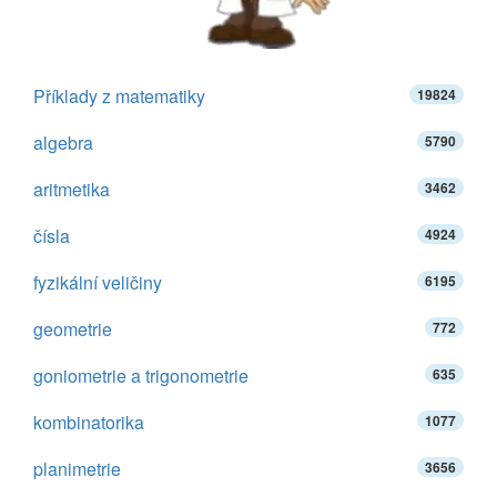
Příklady z matematiky
19824
algebra
5790
aritmetika
3462
čísla
4924
fyzikální veličiny
6195
geometrie
772
goniometrie a trigonometrie
635
kombinatorika
1077
planimetrie
3656