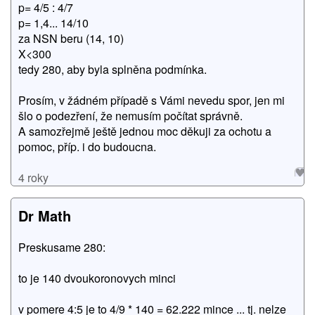
p= 4/5 : 4/7
p= 1,4... 14/10
za NSN beru (14, 10)
X<300
tedy 280, aby byla splněna podmínka.
Prosím, v žádném případě s Vámi nevedu spor, jen mi
šlo o podezření, že nemusím počítat správně.
A samozřejmě ještě jednou moc děkuji za ochotu a
pomoc, příp. i do budoucna.
4 roky
Dr Math
Preskusame 280:
to je 140 dvoukoronovych minci
v pomere 4:5 je to 4/9 * 140 = 62.222 mince ... tj. nelze