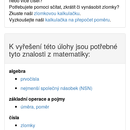
nebo více čísel?
Potřebujete pomoci sčítat, zkrátít či vynásobit zlomky?
Zkuste naši
zlomkovou kalkulačku
.
Vyzkoušejte naši
kalkulačka na přepočet poměru
.
K vyřešení této úlohy jsou potřebné
tyto znalosti z matematiky:
algebra
prvočísla
nejmenší společný násobek (NSN)
základní operace a pojmy
úměra, poměr
čísla
zlomky