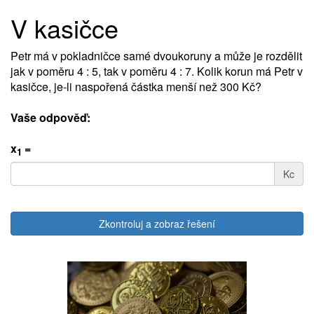
V kasičce
Petr má v pokladničce samé dvoukoruny a může je rozdělit
jak v poměru 4 : 5, tak v poměru 4 : 7. Kolik korun má Petr v
kasičce, je-li naspořená částka menší než 300 Kč?
Vaše odpověď:
x
=
1
Kc
Zkontroluj a zobraz řešení