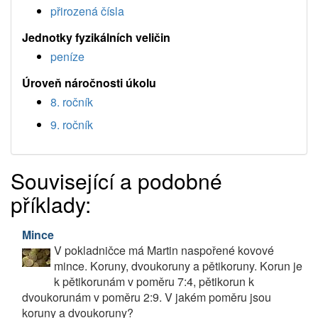
přirozená čísla
Jednotky fyzikálních veličin
peníze
Úroveň náročnosti úkolu
8. ročník
9. ročník
Související a podobné
příklady:
Mince
V pokladničce má Martin naspořené kovové
mince. Koruny, dvoukoruny a pětikoruny. Korun je
k pětikorunám v poměru 7:4, pětikorun k
dvoukorunám v poměru 2:9. V jakém poměru jsou
koruny a dvoukoruny?