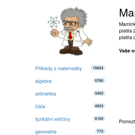
Ma
Maminka
platila
platila
Vaše o
Příklady z matematiky
19824
algebra
5790
aritmetika
3462
čísla
4923
fyzikální veličiny
6195
Pomozte
geometrie
772