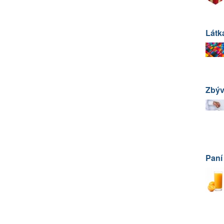
Látka
Zbýv
Paní