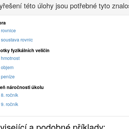
yřešení této úlohy jsou potřebné tyto znalo
bra
rovnice
soustava rovnic
tky fyzikálních veličin
hmotnost
objem
peníze
eň náročnosti úkolu
8. ročník
9. ročník
visející a podobné příklady: