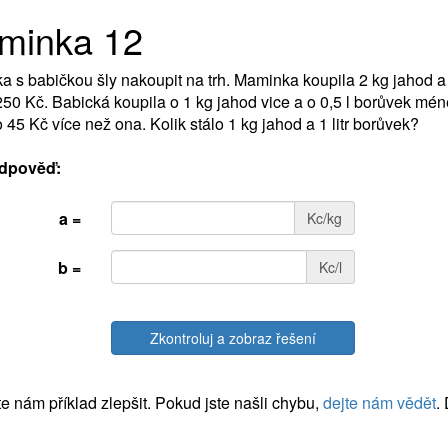
minka 12
 s babičkou šly nakoupit na trh. Maminka koupila 2 kg jahod a 
 250 Kč. Babická koupila o 1 kg jahod vice a o 0,5 l borůvek m
 o 45 Kč více než ona. Kolik stálo 1 kg jahod a 1 litr borůvek?
dpověď:
a =
Kc/kg
b =
Kc/l
Zkontroluj a zobraz řešení
 nám příklad zlepšit. Pokud jste našli chybu,
dejte nám vědět
.