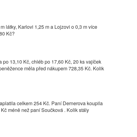
 látky, Karlovi 1,25 m a Lojzovi o 0,3 m více
3,80 Kč?
 po 13,10 Kč, chléb po 17,60 Kč, 20 ks vajíček
 peněžence měla před nákupem 728,35 Kč. Kolik
platila celkem 254 Kč. Paní Dernerova koupila
 Kč méně než paní Součková . Kolik stály