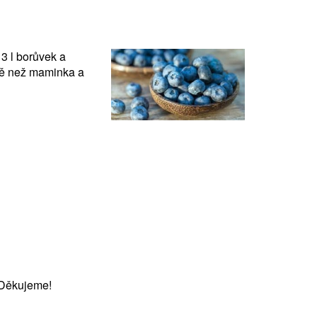
3 l borůvek a
éně než maminka a
 Děkujeme!