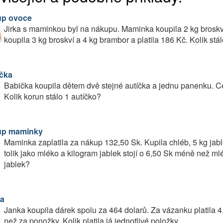
p ovoce
Jirka s maminkou byl na nákupu. Maminka koupila 2 kg broskv
koupila 3 kg broskví a 4 kg brambor a platila 186 Kč. Kolik stá
čka
Babička koupila dětem dvě stejné autíčka a jednu panenku. C
Kolik korun stálo 1 autíčko?
up maminky
Maminka zaplatila za nákup 132,50 Sk. Kupila chléb, 5 kg jablek
tolik jako mléko a kilogram jablek stojí o 6,50 Sk méně než ml
jablek?
a
Janka koupila dárek spolu za 464 dolarů. Za vázanku platila 4,
než za ponožky. Kolik platila já jednotlivé položky.