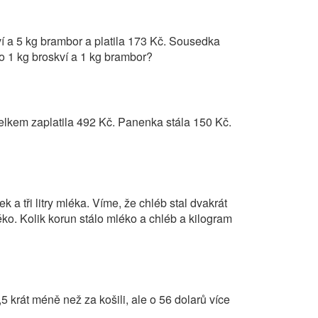
í a 5 kg brambor a platila 173 Kč. Sousedka
lo 1 kg broskví a 1 kg brambor?
elkem zaplatila 492 Kč. Panenka stála 150 Kč.
 a tři litry mléka. Víme, že chléb stal dvakrát
éko. Kolik korun stálo mléko a chléb a kilogram
5 krát méně než za košili, ale o 56 dolarů více