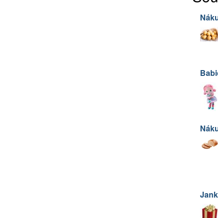
Náku
Babi
Nák
Jank