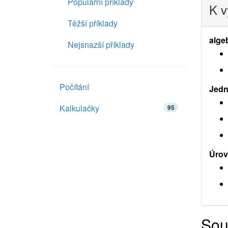
Populární příklady
K v
Těžší příklady
alge
Nejsnazší příklady
Počítání
Jedno
Kalkulačky
95
Úrov
Sou