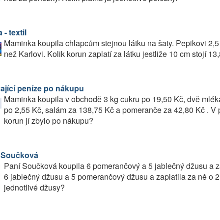
 - textil
Maminka koupila chlapcům stejnou látku na šaty. Pepikovi 2,5 m
než Karlovi. Kolik korun zaplatí za látku jestliže 10 cm stojí 1
ající peníze po nákupu
Maminka koupila v obchodě 3 kg cukru po 19,50 Kč, dvě mléka
po 2,55 Kč, salám za 138,75 Kč a pomeranče za 42,80 Kč . V
korun jí zbylo po nákupu?
 Součková
Paní Součková koupila 6 pomerančový a 5 jablečný džusu a za
6 jablečný džusu a 5 pomerančový džusu a zaplatila za ně o 2
jednotlivé džusy?