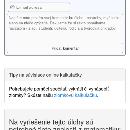
Tipy na súvisiace online kalkulačky
Potrebujete pomôcť spočítať, vykrátiť či vynásobiť
zlomky? Skúste našu
zlomkovú kalkulačku
.
Na vyriešenie tejto úlohy sú
potrebné tieto znalosti z matematiky: