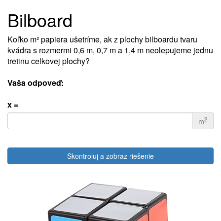
Bilboard
Koľko m² papiera ušetríme, ak z plochy bilboardu tvaru
kvádra s rozmermi 0,6 m, 0,7 m a 1,4 m neolepujeme jednu
tretinu celkovej plochy?
Vaša odpoveď:
x =
2
m
Skontroluj a zobraz riešenie