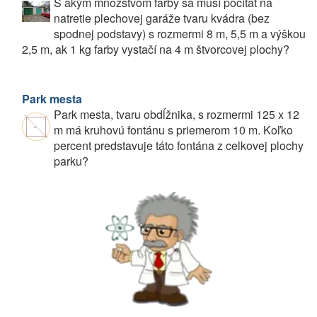
S akým množstvom farby sa musí počítať na
natretie plechovej garáže tvaru kvádra (bez
spodnej podstavy) s rozmermi 8 m, 5,5 m a výškou
2,5 m, ak 1 kg farby vystačí na 4 m štvorcovej plochy?
Park mesta
Park mesta, tvaru obdĺžnika, s rozmermi 125 x 12
m má kruhovú fontánu s priemerom 10 m. Koľko
percent predstavuje táto fontána z celkovej plochy
parku?