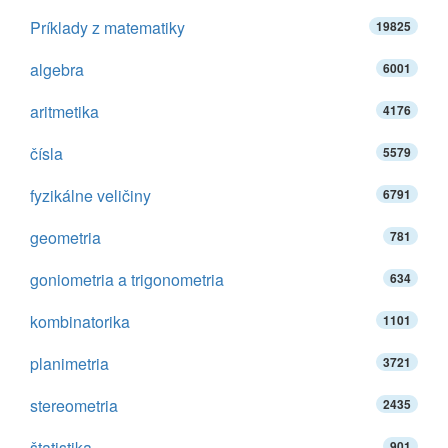
Príklady z matematiky
19825
algebra
6001
aritmetika
4176
čísla
5579
fyzikálne veličiny
6791
geometria
781
goniometria a trigonometria
634
kombinatorika
1101
planimetria
3721
stereometria
2435
štatistika
901