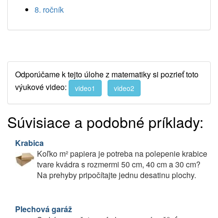
8. ročník
Odporúčame k tejto úlohe z matematiky si pozrieť toto
výukové video:
video1
video2
Súvisiace a podobné príklady:
Krabica
Koľko m² papiera je potreba na polepenie krabice
tvare kvádra s rozmermi 50 cm, 40 cm a 30 cm?
Na prehyby pripočítajte jednu desatinu plochy.
Plechová garáž