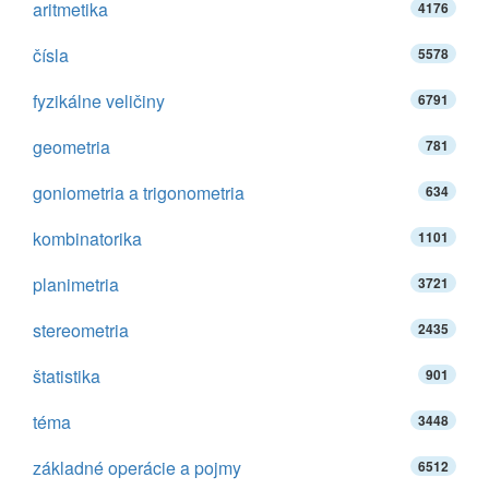
aritmetika
4176
čísla
5578
fyzikálne veličiny
6791
geometria
781
goniometria a trigonometria
634
kombinatorika
1101
planimetria
3721
stereometria
2435
štatistika
901
téma
3448
základné operácie a pojmy
6512