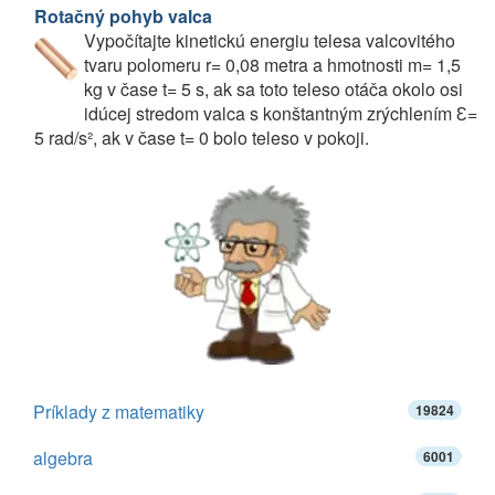
Rotačný pohyb valca
Vypočítajte kinetickú energiu telesa valcovitého
tvaru polomeru r= 0,08 metra a hmotnosti m= 1,5
kg v čase t= 5 s, ak sa toto teleso otáča okolo osi
idúcej stredom valca s konštantným zrýchlením Ԑ=
5 rad/s², ak v čase t= 0 bolo teleso v pokoji.
Príklady z matematiky
19824
algebra
6001