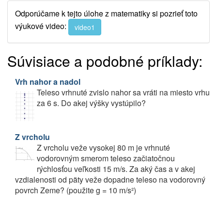
Odporúčame k tejto úlohe z matematiky si pozrieť toto
výukové video:
video1
Súvisiace a podobné príklady:
Vrh nahor a nadol
Teleso vrhnuté zvislo nahor sa vráti na miesto vrhu
za 6 s. Do akej výšky vystúpilo?
Z vrcholu
Z vrcholu veže vysokej 80 m je vrhnuté
vodorovným smerom teleso začiatočnou
rýchlosťou veľkosti 15 m/s. Za aký čas a v akej
vzdialenosti od päty veže dopadne teleso na vodorovný
povrch Zeme? (použite g = 10 m/s²)