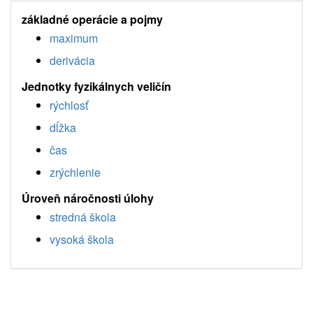
základné operácie a pojmy
maximum
derivácia
Jednotky fyzikálnych veličín
rýchlosť
dĺžka
čas
zrýchlenie
Úroveň náročnosti úlohy
stredná škola
vysoká škola