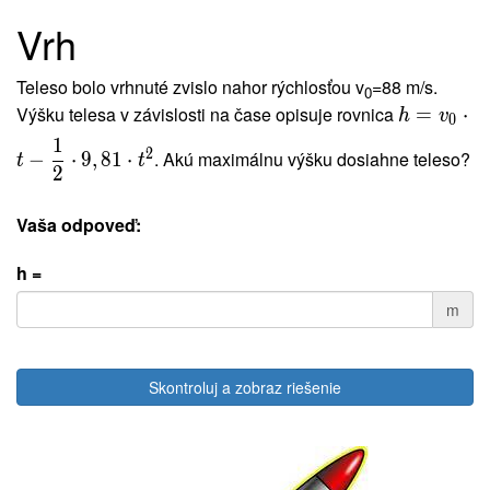
Vrh
Teleso bolo vrhnuté zvislo nahor rýchlosťou v
=88 m/s.
0
Výšku telesa v závislosti na čase opisuje rovnica
=
⋅
h
v
0
1
2
. Akú maximálnu výšku dosiahne teleso?
−
⋅
9
,
8
1
⋅
t
t
2
Vaša odpoveď:
h =
m
Skontroluj a zobraz riešenie