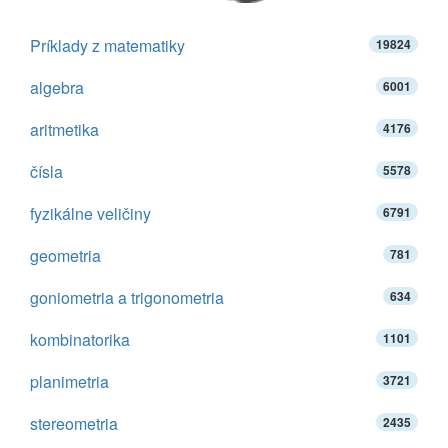
Príklady z matematiky
19824
algebra
6001
aritmetika
4176
čísla
5578
fyzikálne veličiny
6791
geometria
781
goniometria a trigonometria
634
kombinatorika
1101
planimetria
3721
stereometria
2435