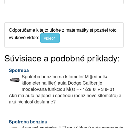
Odporúčame k tejto úlohe z matematiky si pozrieť toto
výukové video:
video1
Súvisiace a podobné príklady:
Spotreba
Spotreba benzínu na kilometer M (jednotka
kilometer na liter) auta Dodge Caliber je
modelovaná funkciou M(s) = - 1/28 s² + 3 s- 31
Akú má auto najlepšiu spotrebu (benzínové kilometre) a
akú rýchlosť dosiahne?
Spotreba benzínu
Auto má spotrebu 6,7l na 100km 2 auto spotrebuje