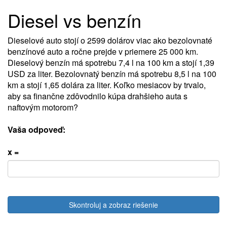
Diesel vs benzín
Dieselové auto stojí o 2599 dolárov viac ako bezolovnaté
benzínové auto a ročne prejde v priemere 25 000 km.
Dieselový benzín má spotrebu 7,4 l na 100 km a stojí 1,39
USD za liter. Bezolovnatý benzín má spotrebu 8,5 l na 100
km a stojí 1,65 dolára za liter. Koľko mesiacov by trvalo,
aby sa finančne zdôvodnilo kúpa drahšieho auta s
naftovým motorom?
Vaša odpoveď:
x =
Skontroluj a zobraz riešenie