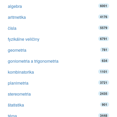
algebra
6001
aritmetika
4176
čísla
5579
fyzikálne veličiny
6791
geometria
781
goniometria a trigonometria
634
kombinatorika
1101
planimetria
3721
stereometria
2435
štatistika
901
téma
3448