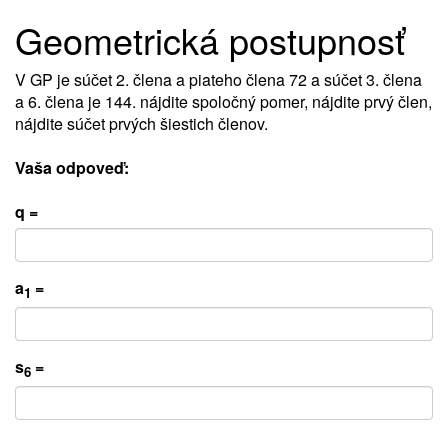
Geometrická postupnosť
V GP je súčet 2. člena a piateho člena 72 a súčet 3. člena
a 6. člena je 144. nájdite spoločný pomer, nájdite prvý člen,
nájdite súčet prvých šiestich členov.
Vaša odpoveď:
q =
a
=
1
s
=
6