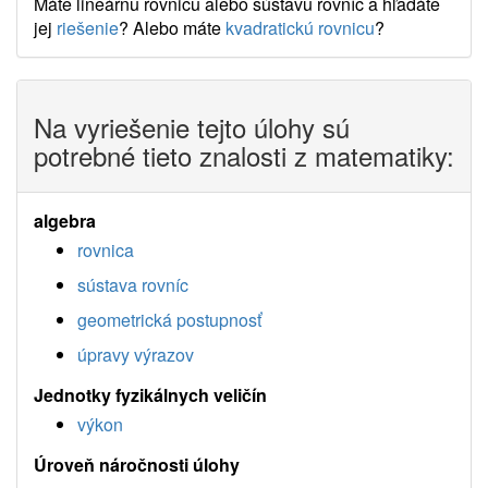
Máte lineárnu rovnicu alebo sústavu rovníc a hľadáte
jej
riešenie
? Alebo máte
kvadratickú rovnicu
?
Na vyriešenie tejto úlohy sú
potrebné tieto znalosti z matematiky:
algebra
rovnica
sústava rovníc
geometrická postupnosť
úpravy výrazov
Jednotky fyzikálnych veličín
výkon
Úroveň náročnosti úlohy