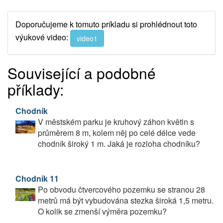
Doporučujeme k tomuto príkladu si prohlédnout toto
výukové video:
video1
Související a podobné
příklady:
Chodník
V městském parku je kruhový záhon květin s
průměrem 8 m, kolem něj po celé délce vede
chodník široký 1 m. Jaká je rozloha chodníku?
Chodník 11
Po obvodu čtvercového pozemku se stranou 28
metrů má být vybudována stezka široká 1,5 metru.
O kolik se zmenší výměra pozemku?