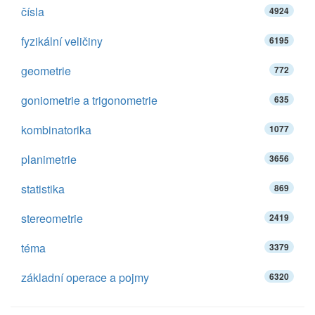
čísla
4924
fyzikální veličiny
6195
geometrie
772
goniometrie a trigonometrie
635
kombinatorika
1077
planimetrie
3656
statistika
869
stereometrie
2419
téma
3379
základní operace a pojmy
6320