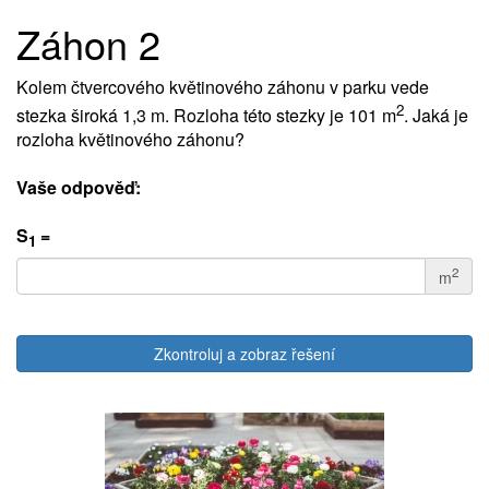
Záhon 2
Kolem čtvercového květinového záhonu v parku vede
2
stezka široká 1,3 m. Rozloha této stezky je 101 m
. Jaká je
rozloha květinového záhonu?
Vaše odpověď:
S
=
1
2
m
Zkontroluj a zobraz řešení