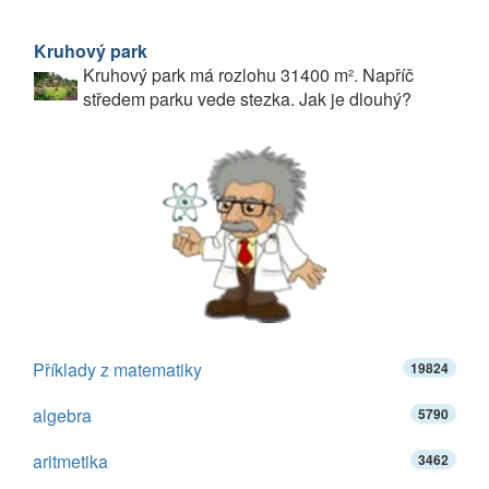
Kruhový park
Kruhový park má rozlohu 31400 m². Napříč
středem parku vede stezka. Jak je dlouhý?
Příklady z matematiky
19824
algebra
5790
aritmetika
3462