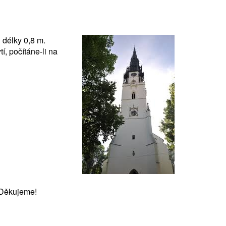
 délky 0,8 m.
í, počítáne-li na
 Děkujeme!