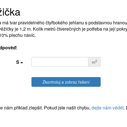
žička
 má tvar pravidelného čtyřbokého jehlanu s podstavnou hranou
ěžičky je 1,2 m. Kolik metrů čtverečných je potřeba na její pokryt
10% plechu navíc.
dpověď:
2
S =
m
Zkontroluj a zobraz řešení
 nám příklad zlepšit. Pokud jste našli chybu,
dejte nám vědět
.