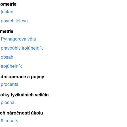
eometrie
jehlan
povrch tělesa
imetrie
Pythagorova věta
pravoúhlý trojúhelník
obsah
trojúhelník
adní operace a pojmy
procenta
tky fyzikálních veličin
plocha
eň náročnosti úkolu
9. ročník