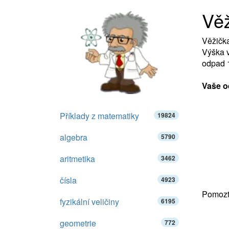
Vě
Věžička
Výška v
odpad 
Vaše o
Příklady z matematiky
19824
algebra
5790
aritmetika
3462
čísla
4923
Pomozte
fyzikální veličiny
6195
geometrie
772