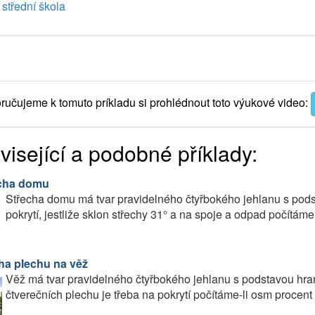
střední škola
učujeme k tomuto príkladu si prohlédnout toto výukové video:
visející a podobné příklady:
cha domu
Střecha domu má tvar pravidelného čtyřbokého jehlanu s podst
pokrytí, jestliže sklon střechy 31° a na spoje a odpad počítá
ha plechu na věž
Věž má tvar pravidelného čtyřbokého jehlanu s podstavou hran
čtverečních plechu je třeba na pokrytí počítáme-li osm procent 