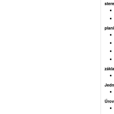
ster
plan
zákl
Jedno
Úrov