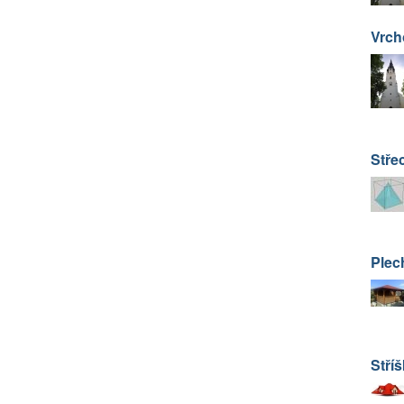
Vrch
Stře
Plec
Stříš