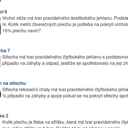
ol 9
Vrchol věže má tvar pravidelného šestibokého jehlanu. Podsta
m. Kolik metrů čtverečných plechu je potřeba na pokrytí vrcholu
15% plechu navíc?
cha 7
Střecha má tvar pravidelného čtyřbokého jehlanu s podstavno
připadlo na záhyby a odpad, jestliže se spotřebovalo na její 
h na střechu
Střecha rekreační chaty má tvar pravidelného čtyřbokého jehl
℅ připadlo na záhyby a spoje pokud se na pokrytí střechy spo
ka 2
Kolik plechu je třeba na stříšku, která má tvar pravidelného čty