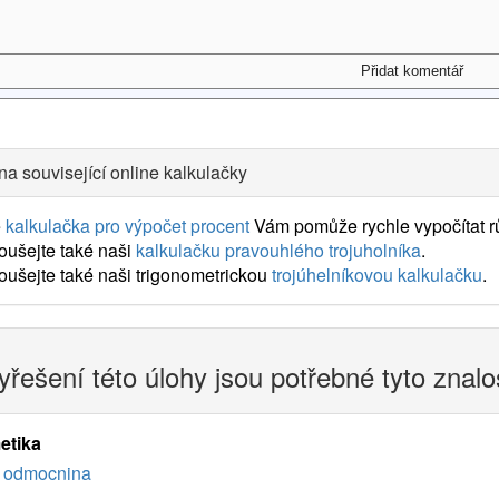
na související online kalkulačky
e
kalkulačka pro výpočet procent
Vám pomůže rychle vypočítat rů
oušejte také naši
kalkulačku pravouhlého trojuholníka
.
ušejte také naši trigonometrickou
trojúhelníkovou kalkulačku
.
yřešení této úlohy jsou potřebné tyto znalo
etika
odmocnina