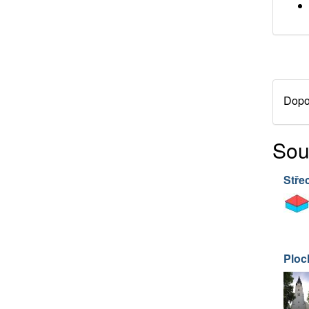
Dopor
Sou
Stře
Ploc