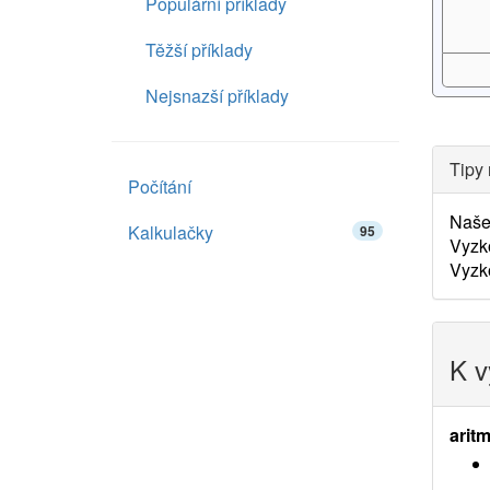
Populární příklady
Těžší příklady
Nejsnazší příklady
Tipy 
Počítání
Naš
Kalkulačky
95
Vyzk
Vyzko
K v
aritm