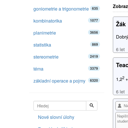
Zobraz
goniometrie a trigonometrie
635
kombinatorika
1077
Žák
planimetrie
3656
Dobrý
statistika
869
6 let
stereometrie
2419
Tea
téma
3379
2
1,2
+
základní operace a pojmy
6320
6 let
Nové slovní úlohy