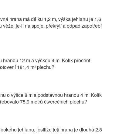
vná hrana má délku 1,2 m, výška jehlanu je 1,6
 věže, je-li na spoje, překrytí a odpad zapotřebí
u hranou 12 m a výškou 4 m. Kolik procent
zhotovení 181,4 m² plechu?
anu o výšce 8 m a podstavnou hranou 4 m. Kolik
třebovalo 75,9 metrů čtverečních plechu?
řbokého jehlanu, jestliže její hrana je dlouhá 2,8