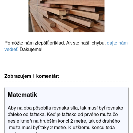
Pomôžte nám zlepšiť príklad. Ak ste našli chybu,
dajte nám
vedieť
. Ďakujeme!
Zobrazujem 1 komentár:
Matematik
Aby na oba pôsobila rovnaká sila, tak musí byť rovnako
ďaleko od ťažiska. Keď je ťažisko od prvého muža čo
nesie kmeň na hrubším konci 2 metre, tak od druhého
muža musí byť taky 2 metre. K užšiemu koncu teda