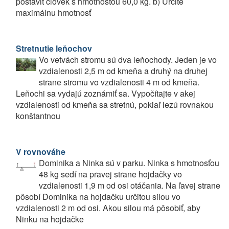
postaviť človek s hmotnosťou 60,0 kg. b) Určite
maximálnu hmotnosť
Stretnutie leňochov
Vo vetvách stromu sú dva leňochody. Jeden je vo
vzdialenosti 2,5 m od kmeňa a druhý na druhej
strane stromu vo vzdialenosti 4 m od kmeňa.
Leňochi sa vydajú zoznámiť sa. Vypočítajte v akej
vzdialenosti od kmeňa sa stretnú, pokiaľ lezú rovnakou
konštantnou
V rovnováhe
Dominika a Ninka sú v parku. Ninka s hmotnosťou
48 kg sedí na pravej strane hojdačky vo
vzdialenosti 1,9 m od osi otáčania. Na ľavej strane
pôsobí Dominika na hojdačku určitou silou vo
vzdialenosti 2 m od osi. Akou silou má pôsobiť, aby
Ninku na hojdačke