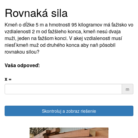
Rovnaká sila
Kmeň o dĺžke 5 m a hmotnosti 95 kilogramov má ťažisko vo
vzdialenosti 2 m od ťažšieho konca, kmeň nesú dvaja
muži, jeden na ťažšom konci. V akej vzdialenosti musí
niesť kmeň muž od druhého konca aby naň pôsobil
rovnakou silou?
Vaša odpoveď:
x =
m
Skontroluj a zobraz riešenie