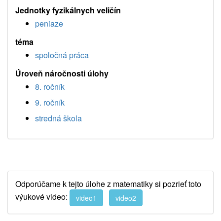
Jednotky fyzikálnych veličín
peniaze
téma
spoločná práca
Úroveň náročnosti úlohy
8. ročník
9. ročník
stredná škola
Odporúčame k tejto úlohe z matematiky si pozrieť toto
výukové video:
video1
video2