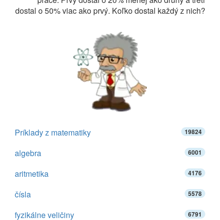
dostal o 50% viac ako prvý. Koľko dostal každý z nich?
Príklady z matematiky
19824
algebra
6001
aritmetika
4176
čísla
5578
fyzikálne veličiny
6791