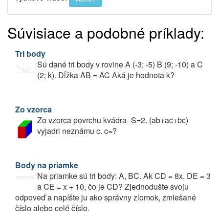
Súvisiace a podobné príklady:
Tri body
Sú dané tri body v rovine A (-3; -5) B (9; -10) a C
(2; k). Dĺžka AB = AC Aká je hodnota k?
Zo vzorca
Zo vzorca povrchu kvádra- S=2. (ab+ac+bc)
vyjadri neznámu c. c=?
Body na priamke
Na priamke sú tri body: A, BC. Ak CD = 8x, DE = 3
a CE = x + 10, čo je CD? Zjednodušte svoju
odpoveď a napíšte ju ako správny zlomok, zmiešané
číslo alebo celé číslo.