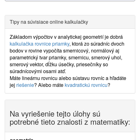
Tipy na súvisiace online kalkulačky
Základom výpočtov v analytickej geometrií je dobrá
kalkulačka rovnice priamky
, ktorá zo súradníc dvoch
bodov v rovine vypočíta smernicový, normálový aj
parametrický tvar priamky, smernicu, smerový uhol,
smerový vektor, dĺžku úsečky, priesečníky so
súradnícovými osami atď.
Máte lineárnu rovnicu alebo sústavu rovníc a hľadáte
jej
riešenie
? Alebo máte
kvadratickú rovnicu
?
Na vyriešenie tejto úlohy sú
potrebné tieto znalosti z matematiky: