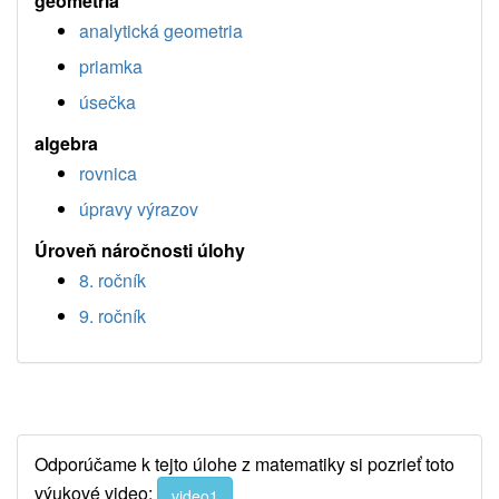
geometria
analytická geometria
priamka
úsečka
algebra
rovnica
úpravy výrazov
Úroveň náročnosti úlohy
8. ročník
9. ročník
Odporúčame k tejto úlohe z matematiky si pozrieť toto
výukové video:
video1