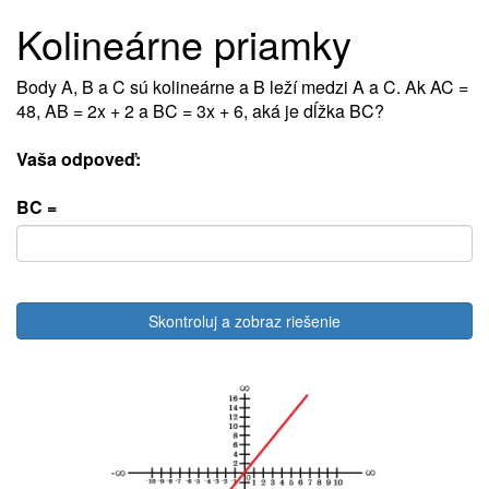
Kolineárne priamky
Body A, B a C sú kolineárne a B leží medzi A a C. Ak AC =
48, AB = 2x + 2 a BC = 3x + 6, aká je dĺžka BC?
Vaša odpoveď:
BC =
Skontroluj a zobraz riešenie