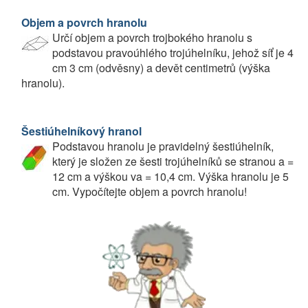
Objem a povrch hranolu
Určí objem a povrch trojbokého hranolu s
podstavou pravoúhlého trojúhelníku, jehož síť je 4
cm 3 cm (odvěsny) a devět centimetrů (výška
hranolu).
Šestiúhelníkový hranol
Podstavou hranolu je pravidelný šestiúhelník,
který je složen ze šesti trojúhelníků se stranou a =
12 cm a výškou va = 10,4 cm. Výška hranolu je 5
cm. Vypočítejte objem a povrch hranolu!