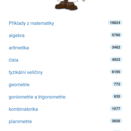
Příklady z matematiky
19824
algebra
5790
aritmetika
3462
čísla
4923
fyzikální veličiny
6195
geometrie
772
goniometrie a trigonometrie
635
kombinatorika
1077
planimetrie
3656