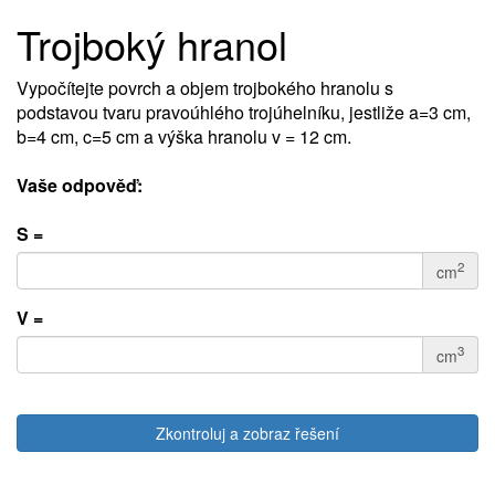
Trojboký hranol
Vypočítejte povrch a objem trojbokého hranolu s
podstavou tvaru pravoúhlého trojúhelníku, jestliže a=3 cm,
b=4 cm, c=5 cm a výška hranolu v = 12 cm.
Vaše odpověď:
S =
2
cm
V =
3
cm
Zkontroluj a zobraz řešení