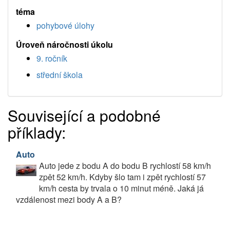
téma
pohybové úlohy
Úroveň náročnosti úkolu
9. ročník
střední škola
Související a podobné
příklady:
Auto
Auto jede z bodu A do bodu B rychlostí 58 km/h
zpět 52 km/h. Kdyby šlo tam i zpět rychlostí 57
km/h cesta by trvala o 10 minut méně. Jaká já
vzdálenost mezi body A a B?