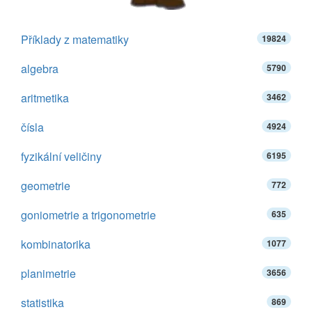
Příklady z matematiky
19824
algebra
5790
aritmetika
3462
čísla
4924
fyzikální veličiny
6195
geometrie
772
goniometrie a trigonometrie
635
kombinatorika
1077
planimetrie
3656
statistika
869