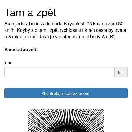
Tam a zpět
Auto jede z bodu A do bodu B rychlostí 78 km/h a zpět 82
km/h. Kdyby šlo tam i zpět rychlostí 81 km/h cesta by trvala
o 5 minut méně. Jaká je vzdálenost mezi body A a B?
Vaše odpověď:
x =
km
Zkontroluj a zobraz řešení