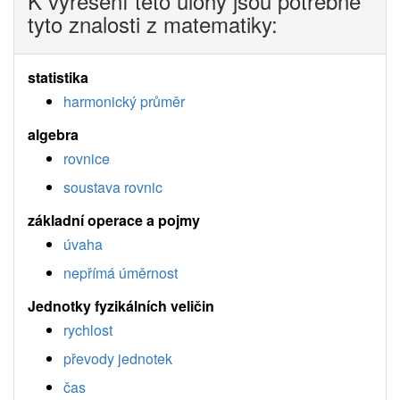
K vyřešení této úlohy jsou potřebné
tyto znalosti z matematiky:
statistika
harmonický průměr
algebra
rovnice
soustava rovnic
základní operace a pojmy
úvaha
nepřímá úměrnost
Jednotky fyzikálních veličin
rychlost
převody jednotek
čas