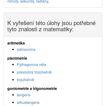
minuty, sekundy, radiány
.
K vyřešení této úlohy jsou potřebné
tyto znalosti z matematiky:
aritmetika
odmocnina
planimetrie
Pythagorova věta
pravoúhlý trojúhelník
trojúhelník
goniometrie a trigonometrie
tangens
arkustangens