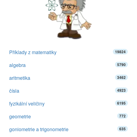
Příklady z matematiky
19824
algebra
5790
aritmetika
3462
čísla
4923
fyzikální veličiny
6195
geometrie
772
goniometrie a trigonometrie
635