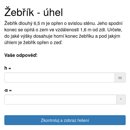
Žebřík - úhel
Žebřík dlouhý 6,5 m je opřen o svislou stěnu. Jeho spodní
konec se opírá o zem ve vzdálenosti 1,6 m od zdi. Určete,
do jaké výšky dosahuje horní konec žebříku a pod jakým
úhlem je žebřík opřen o zeď.
Vaše odpověď:
h =
m
α =
°
Zkontroluj a zobraz řešení