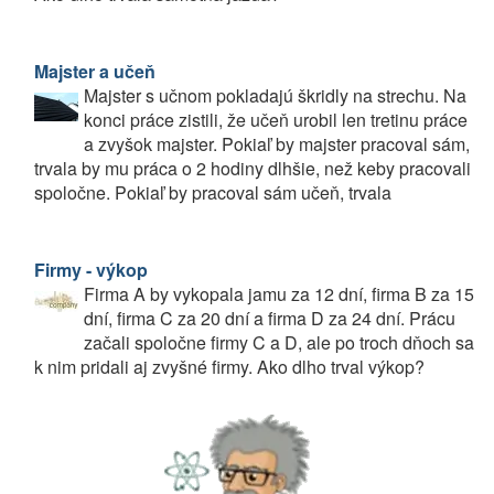
Majster a učeň
Majster s učnom pokladajú škridly na strechu. Na
konci práce zistili, že učeň urobil len tretinu práce
a zvyšok majster. Pokiaľ by majster pracoval sám,
trvala by mu práca o 2 hodiny dlhšie, než keby pracovali
spoločne. Pokiaľ by pracoval sám učeň, trvala
Firmy - výkop
Firma A by vykopala jamu za 12 dní, firma B za 15
dní, firma C za 20 dní a firma D za 24 dní. Prácu
začali spoločne firmy C a D, ale po troch dňoch sa
k nim pridali aj zvyšné firmy. Ako dlho trval výkop?