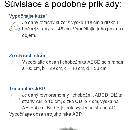
Súvisiace a podobné príklady:
Vypočítajte kúžeľ
Je daný rotačný kúžeľ s výškou 18 cm a dĺžkou
bočnej strany s = 45 cm. Vypočítajte jeho povrch a
objem.
Zo štyroch strán
Vypočítajte obsah lichobežníka ABCD so stranami
a=65 cm, b = 29 cm, c = 40 cm, d = 36 cm
Trojuholnik ABP
Je daný rovnoramenný lichobežník ABCD. Dĺžka
strany AB je 10 cm, dĺžka CD je 7 cm, výška na
AB je 4 cm. Bod P je päta výšky na stranu AD.
Vypočítajte obsah trojuholníka ABP.