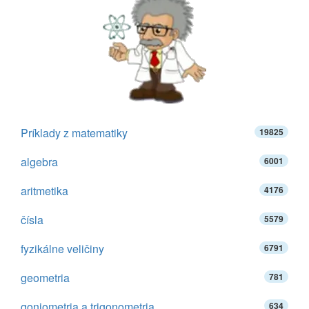
Príklady z matematiky
19825
algebra
6001
aritmetika
4176
čísla
5579
fyzikálne veličiny
6791
geometria
781
goniometria a trigonometria
634