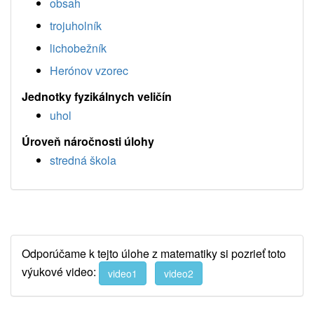
obsah
trojuholník
lichobežník
Herónov vzorec
Jednotky fyzikálnych veličín
uhol
Úroveň náročnosti úlohy
stredná škola
Odporúčame k tejto úlohe z matematiky si pozrieť toto
výukové video:
video1
video2