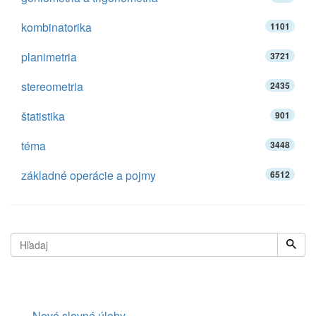
kombinatorika
1101
planimetria
3721
stereometria
2435
štatistika
901
téma
3448
základné operácie a pojmy
6512
Nové slovné úlohy