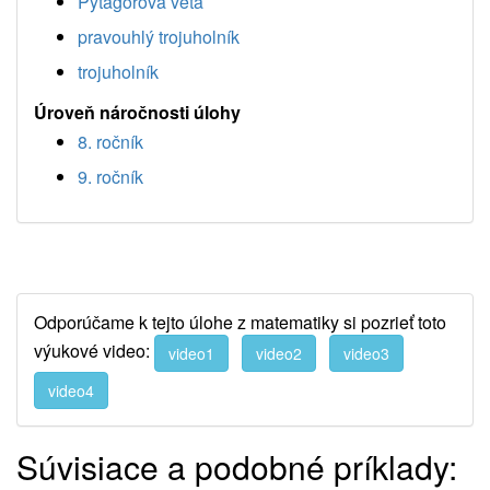
Pytagorova veta
pravouhlý trojuholník
trojuholník
Úroveň náročnosti úlohy
8. ročník
9. ročník
Odporúčame k tejto úlohe z matematiky si pozrieť toto
výukové video:
video1
video2
video3
video4
Súvisiace a podobné príklady: