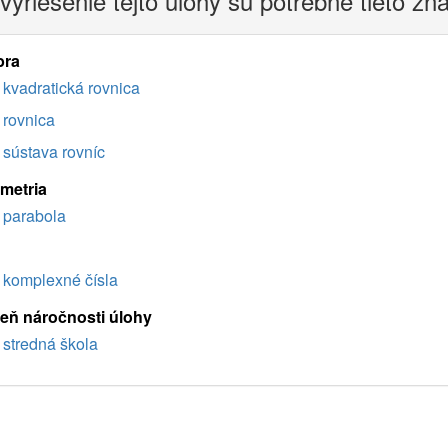
vyriešenie tejto úlohy sú potrebné tieto zn
bra
kvadratická rovnica
rovnica
sústava rovníc
imetria
parabola
komplexné čísla
eň náročnosti úlohy
stredná škola