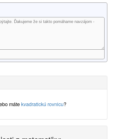
lebo máte
kvadratickú rovnicu
?