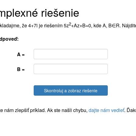
plexné riešenie
2
ladajme, že 4+7i je riešením 5z
+Az+B=0, kde A, B∈R. Nájdite
dpoveď:
A =
B =
Skontroluj a zobraz riešenie
 nám zlepšiť príklad. Ak ste našli chybu,
dajte nám vedieť
. Ďak