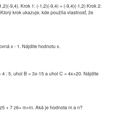
(-9,4). Krok 1: (-1,2)(-9,4) = (-9,4)(-1,2) Krok 2:
28 Ktorý krok ukazuje, kde použila vlastnosť, že
ovná x - 1. Nájdite hodnotu x.
4 : 5, uhol B = 3x-15 a uhol C = 4x+20. Nájdite
z5 + 7 z6= m+in. Aká je hodnota m a n?