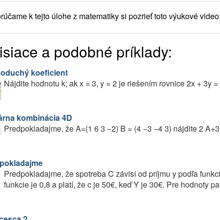
účame k tejto úlohe z matematiky si pozrieť toto výukové video
isiace a podobné príklady:
oduchý koeficient
Nájdite hodnotu k; ak x = 3, y = 2 je riešením rovnice 2x + 3y = 
árna kombinácia 4D
Predpokladajme, že A=(1 6 3 −2) B = (4 −3 −4 3) nájdite 2 A+
pokladajme
Predpokladajme, že spotreba C závisí od príjmu y podľa funkcie
funkcie je 0,8 a platí, že c je 50€, keď Y je 30€. Pre hodnoty p
cesca 2