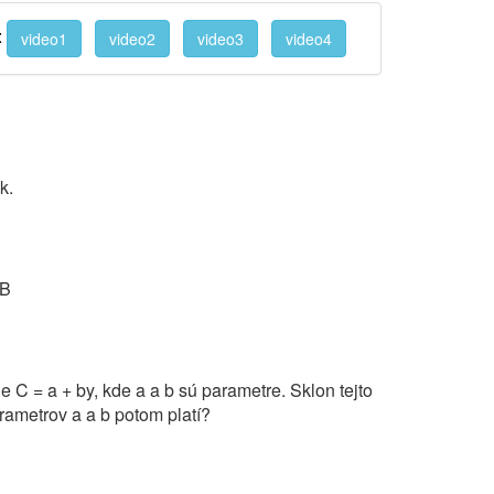
:
video1
video2
video3
video4
k.
3B
 C = a + by, kde a a b sú parametre. Sklon tejto
arametrov a a b potom platí?