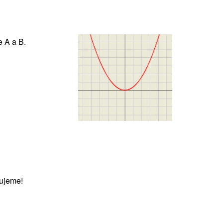
 A a B.
ujeme!