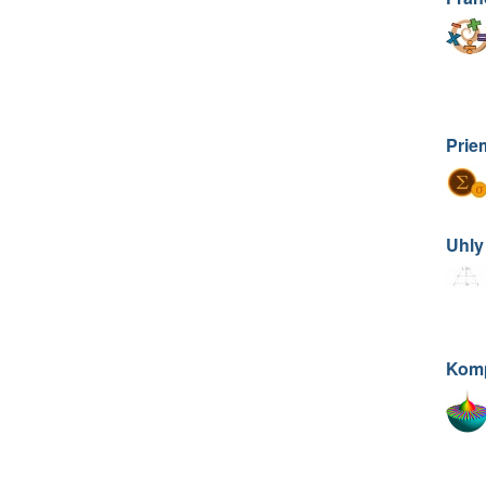
Prie
Uhly
Komp