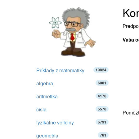
Kom
Predpok
Vaša o
Príklady z matematiky
19824
algebra
6001
aritmetika
4176
čísla
5578
Pomôžte
fyzikálne veličiny
6791
geometria
781