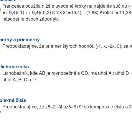
Francesca použila nižšie uvedené kroky na nájdenie súčinu (-1,2)
= (-9,4)(-1) + (-9,4)(-0,2) Krok 3: = (9,4) + (1,88) Krok 4: = 11,
násobenie dvoch zápornýc
merný a priemerný
Predpokladajme, že priemer štyroch hodnôt, {-1, x, -2x, 3}, sa r
 lichobežníka
Lichobežník, kde AB je rovnobežná s CD, má uhol A : uhol D = 
uhol A, B, C a D.
lexné čísla
Predpokladajme, že z5=2+3i az6=6+9i sú komplexné čísla a 3