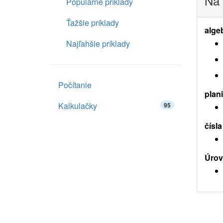
Na 
Populárne príklady
Ťažšie príklady
alge
Najľahšie príklady
Počítanie
plan
Kalkulačky
95
čísla
Úrov