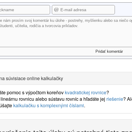
na súvisiace online kalkulačky
áte pomoc s výpočtom koreňov
kvadratickej rovnice
?
lineárnu rovnicu alebo sústavu rovníc a hľadáte jej
riešenie
? A
úšajte
kalkulačku s komplexnými číslami
.