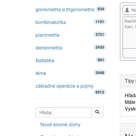
goniometria a trigonometria
634
kombinatorika
1101
planimetria
3721
stereometria
2435
štatistika
901
téma
3448
Tipy 
základné operácie a pojmy
6512
Hľad
Máte 
Vysk
Nové slovné úlohy