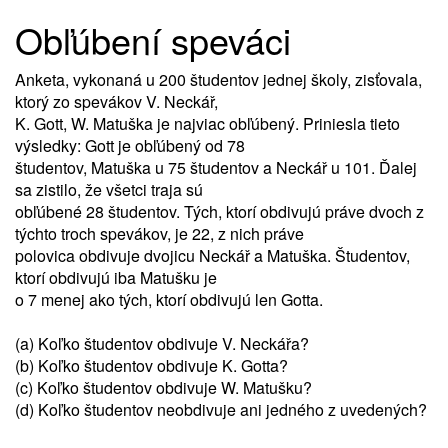
Obľúbení speváci
Anketa, vykonaná u 200 študentov jednej školy, zisťovala,
ktorý zo spevákov V. Neckář,
K. Gott, W. Matuška je najviac obľúbený. Priniesla tieto
výsledky: Gott je obľúbený od 78
študentov, Matuška u 75 študentov a Neckář u 101. Ďalej
sa zistilo, že všetci traja sú
obľúbené 28 študentov. Tých, ktorí obdivujú práve dvoch z
týchto troch spevákov, je 22, z nich práve
polovica obdivuje dvojicu Neckář a Matuška. Študentov,
ktorí obdivujú iba Matušku je
o 7 menej ako tých, ktorí obdivujú len Gotta.
(a) Koľko študentov obdivuje V. Neckářa?
(b) Koľko študentov obdivuje K. Gotta?
(c) Koľko študentov obdivuje W. Matušku?
(d) Koľko študentov neobdivuje ani jedného z uvedených?