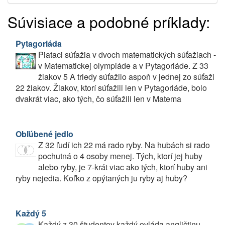
Súvisiace a podobné príklady:
Pytagoriáda
Piataci súťažia v dvoch matematických súťažiach -
v Matematickej olympiáde a v Pytagoriáde. Z 33
žiakov 5 A triedy súťažilo aspoň v jednej zo súťaži
22 žiakov. Žiakov, ktorí súťažili len v Pytagoriáde, bolo
dvakrát viac, ako tých, čo súťažili len v Matema
Obľúbené jedlo
Z 32 ľudí ich 22 má rado ryby. Na hubách si rado
pochutná o 4 osoby menej. Tých, ktorí jej huby
alebo ryby, je 7-krát viac ako tých, ktorí huby ani
ryby nejedia. Koľko z opýtaných ju ryby aj huby?
Každý 5
Každý z 30 študentov každý ovláda angličtinu