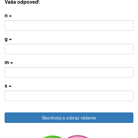
Vaša odpoveď:
n =
g =
m =
x =
Skontroluj a zobraz riešenie