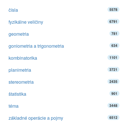
čísla
5578
fyzikálne veličiny
6791
geometria
781
goniometria a trigonometria
634
kombinatorika
1101
planimetria
3721
stereometria
2435
štatistika
901
téma
3448
základné operácie a pojmy
6512