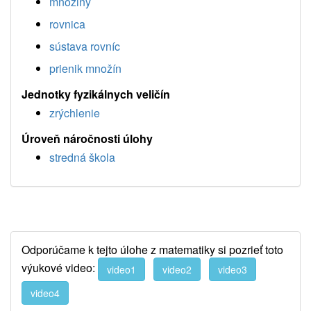
množiny
rovnica
sústava rovníc
prienik množín
Jednotky fyzikálnych veličín
zrýchlenie
Úroveň náročnosti úlohy
stredná škola
Odporúčame k tejto úlohe z matematiky si pozrieť toto
výukové video:
video1
video2
video3
video4