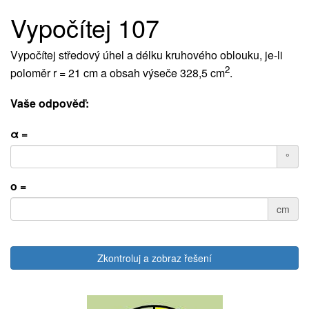
Vypočítej 107
Vypočítej středový úhel a délku kruhového oblouku, je-li
2
poloměr r = 21 cm a obsah výseče 328,5 cm
.
Vaše odpověď:
α =
°
o =
cm
Zkontroluj a zobraz řešení