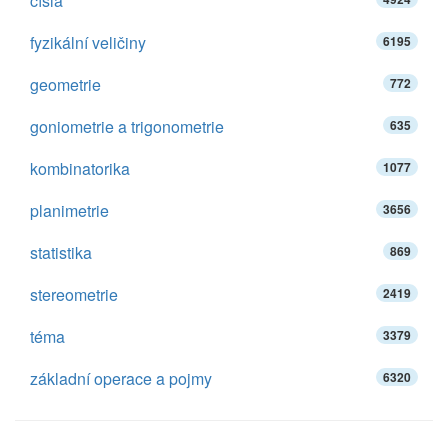
čísla
fyzikální veličiny
6195
geometrie
772
goniometrie a trigonometrie
635
kombinatorika
1077
planimetrie
3656
statistika
869
stereometrie
2419
téma
3379
základní operace a pojmy
6320