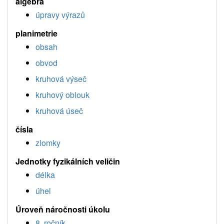
algebra
úpravy výrazů
planimetrie
obsah
obvod
kruhová výseč
kruhový oblouk
kruhová úseč
čísla
zlomky
Jednotky fyzikálních veličin
délka
úhel
Úroveň náročnosti úkolu
8. ročník