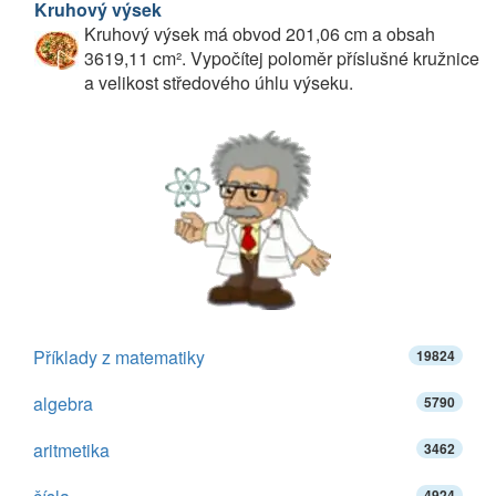
Kruhový výsek
Kruhový výsek má obvod 201,06 cm a obsah
3619,11 cm². Vypočítej poloměr příslušné kružnice
a velikost středového úhlu výseku.
Příklady z matematiky
19824
algebra
5790
aritmetika
3462
4924