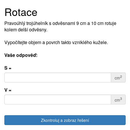
Rotace
Pravoúhlý trojúhelník s odvěsnami 9 cm a 10 cm rotuje
kolem delší odvěsny.
Vypočítejte objem a povrch takto vzniklého kužele.
Vaše odpověď:
S =
2
cm
V =
3
cm
Zkontroluj a zobraz řešení