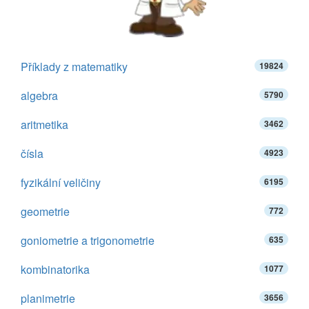
Příklady z matematiky
19824
algebra
5790
aritmetika
3462
čísla
4923
fyzikální veličiny
6195
geometrie
772
goniometrie a trigonometrie
635
kombinatorika
1077
planimetrie
3656