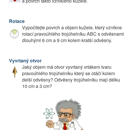
a povrch takto vzniklého kužele.
Rotace
Vypočítejte povrch a objem kužele, který vznikne
rotací pravoúhlého trojúhelníku ABC s odvěsnami
dlouhými 6 cm a 9 cm kolem kratší odvěsny.
Vyvrtaný otvor
Jaký objem má otvor vyvrtaný vrtákem tvaru
pravoúhlého trojúhelníku který se otáčí kolem
delší odvěsny? Odvěsny trojúhelníku mají délku
10 cm a 3 cm?