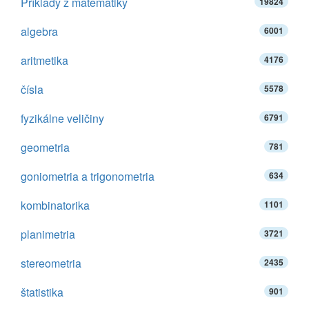
Príklady z matematiky
19824
algebra
6001
aritmetika
4176
čísla
5578
fyzikálne veličiny
6791
geometria
781
goniometria a trigonometria
634
kombinatorika
1101
planimetria
3721
stereometria
2435
štatistika
901