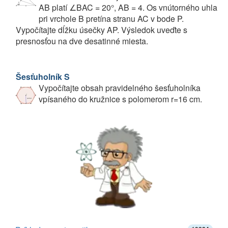
AB platí ∠BAC = 20°, AB = 4. Os vnútorného uhla
pri vrchole B pretína stranu AC v bode P.
Vypočítajte dĺžku úsečky AP. Výsledok uveďte s
presnosťou na dve desatinné miesta.
Šesťuholník S
Vypočítajte obsah pravidelného šesťuholníka
vpísaného do kružnice s polomerom r=16 cm.