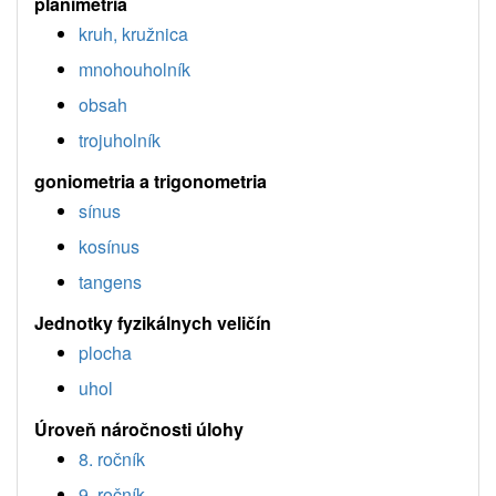
planimetria
kruh, kružnica
mnohouholník
obsah
trojuholník
goniometria a trigonometria
sínus
kosínus
tangens
Jednotky fyzikálnych veličín
plocha
uhol
Úroveň náročnosti úlohy
8. ročník
9. ročník