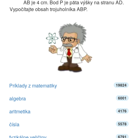
AB je 4 cm. Bod P je päta výšky na stranu AD.
Vypočítajte obsah trojuholníka ABP.
Príklady z matematiky
19824
algebra
6001
aritmetika
4176
čísla
5578
fyzikálne veličiny
6791