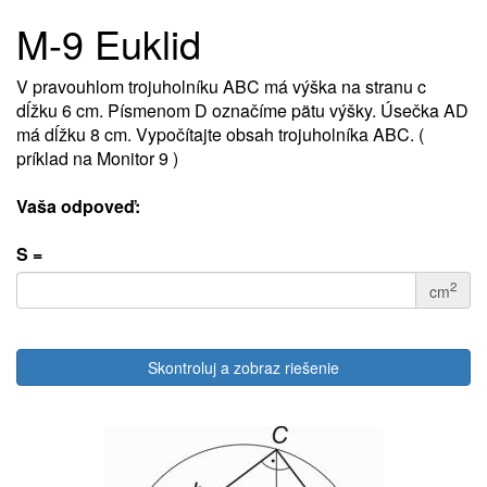
M-9 Euklid
V pravouhlom trojuholníku ABC má výška na stranu c
dĺžku 6 cm. Písmenom D označíme pätu výšky. Úsečka AD
má dĺžku 8 cm. Vypočítajte obsah trojuholníka ABC. (
príklad na Monitor 9 )
Vaša odpoveď:
S =
2
cm
Skontroluj a zobraz riešenie