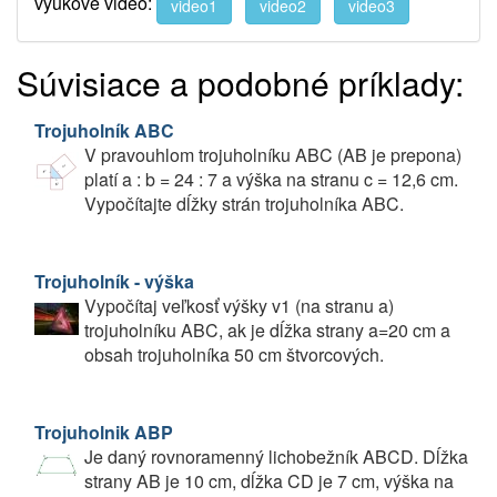
výukové video:
video1
video2
video3
Súvisiace a podobné príklady:
Trojuholník ABC
V pravouhlom trojuholníku ABC (AB je prepona)
platí a : b = 24 : 7 a výška na stranu c = 12,6 cm.
Vypočítajte dĺžky strán trojuholníka ABC.
Trojuholník - výška
Vypočítaj veľkosť výšky v1 (na stranu a)
trojuholníku ABC, ak je dĺžka strany a=20 cm a
obsah trojuholníka 50 cm štvorcových.
Trojuholnik ABP
Je daný rovnoramenný lichobežník ABCD. Dĺžka
strany AB je 10 cm, dĺžka CD je 7 cm, výška na