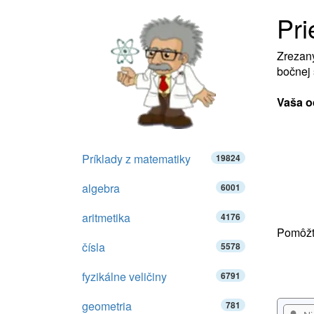
Pri
Zrezaný
bočnej 
Vaša o
Príklady z matematiky
19824
algebra
6001
aritmetika
4176
Pomôžte
čísla
5578
fyzikálne veličiny
6791
geometria
781