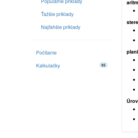
Populárne príklady
aritm
Ťažšie príklady
ster
Najľahšie príklady
plan
Počítanie
Kalkulačky
95
Úrov