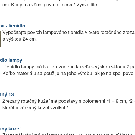
cm. Ktorý má väčší povrch telesa? Vysvetlite.
a - tienidlo
Vypočítajte povrch lampového tienidla v tvare rotačného zre
a výškou 24 cm.
idlo lampy
Tienidlo lampy má tvar zrezaného kužeľa s výškou sklonu 7 pa
Koľko materiálu sa použije na jeho výrobu, ak je na spoj povo
aný 13
Zrezaný rotačný kužeľ má podstavy s polomermi r1 = 8 cm, r2 =
ktorého zrezaný kužeľ vznikol?
aný kužeľ