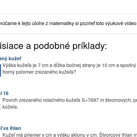
účame k tejto úlohe z matematiky si pozrieť toto výukové video
isiace a podobné príklady:
aný kužeľ
Výška kužeľa je 7 cm a dĺžka bočnej strany je 10 cm a spodn
horný polomer zrezaného kužeľa?
l 16
Povrch zrezaného rotačného kužeľa S=7697 m štvorcových, pr
kúžela.
ľ vs ihlan
Kužeľ má priemer x cm a výšku sklonu y cm. Štvorcový ihlan m