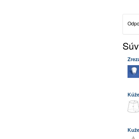
Odpor
Súv
Zrez
Kúže
Kuže