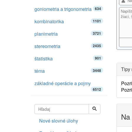
goniometria a trigonometria
634
kombinatorika
1101
planimetria
3721
stereometria
2435
štatistika
901
Tipy 
téma
3448
základné operácie a pojmy
Pozri
Pozri
6512
Na 
Nové slovné úlohy