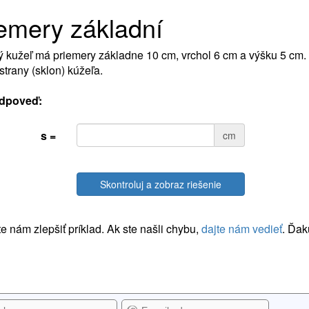
emery základní
 kužeľ má priemery základne 10 cm, vrchol 6 cm a výšku 5 cm. 
strany (sklon) kúžeľa.
dpoveď:
s =
cm
Skontroluj a zobraz riešenie
 nám zlepšiť príklad. Ak ste našli chybu,
dajte nám vedieť
. Ďak