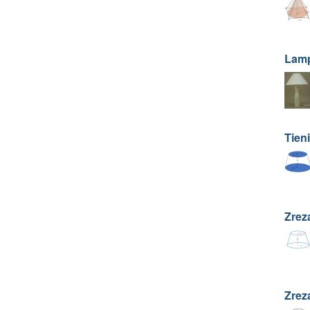
Lamp
Tien
Zrez
Zrez