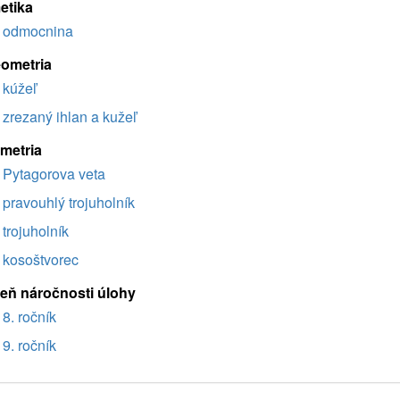
etika
odmocnina
eometria
kúžeľ
zrezaný ihlan a kužeľ
imetria
Pytagorova veta
pravouhlý trojuholník
trojuholník
kosoštvorec
eň náročnosti úlohy
8. ročník
9. ročník