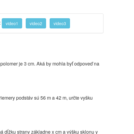
:
video1
video2
video3
ý polomer je 3 cm. Aká by mohla byť odpoveď na
iemery podstáv sú 56 m a 42 m, určte vyšku
á dĺžku strany základne x cm a výšku sklonu y