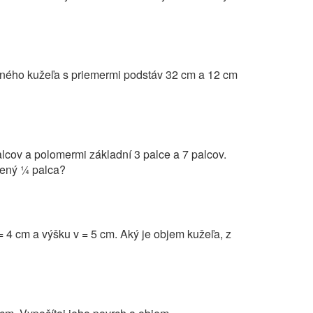
zaného kužeľa s priemermi podstáv 32 cm a 12 cm
lcov a polomermi základní 3 palce a 7 palcov.
lený ¼ palca?
 4 cm a výšku v = 5 cm. Aký je objem kužeľa, z