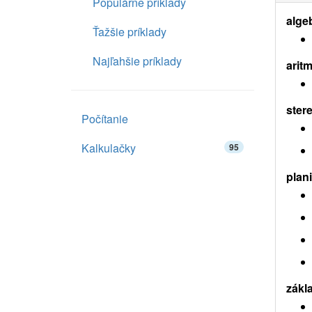
Populárne príklady
alge
Ťažšie príklady
Najľahšie príklady
aritm
ster
Počítanie
Kalkulačky
95
plan
zákl