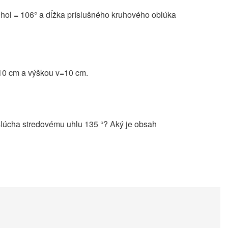
uhol = 106° a dĺžka príslušného kruhového oblúka
10 cm a výškou v=10 cm.
slúcha stredovému uhlu 135 °? Aký je obsah