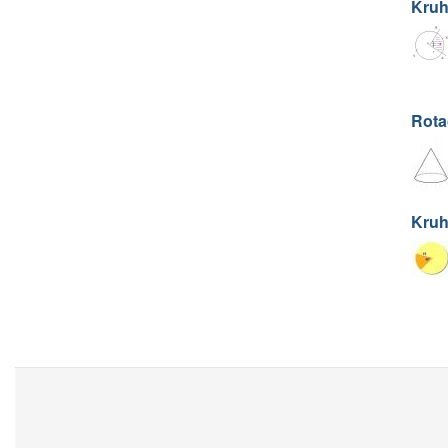
Kruh
Rota
Kruh