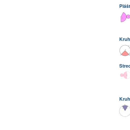
Pláš
Kruh
Stre
Kruh