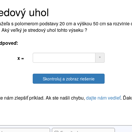
edový uhol
užeľa s polomerom podstavy 20 cm a výškou 50 cm sa rozvinie
 Aký veľký je stredový uhol tohto výseku ?
dpoveď:
x =
°
Skontroluj a zobraz riešenie
 nám zlepšiť príklad. Ak ste našli chybu,
dajte nám vedieť
. Ďak