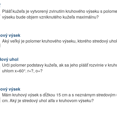
ť
Plášť kužeľa je vytvorený zvinutím kruhového výseku s polom
výseku bude objem vzniknutého kužeľa maximálnu?
ový výsek
Aký veľký je polomer kruhového výseku, ktorého stredový uho
dový uhol
Urči polomer podstavy kužeľa, ak sa jeho plášť rozvinie v kr
uhlom x=60°. r=?, o=?
ový výsek
Mám kruhový výsek s dĺžkou 15 cm a s neznámym stredovým u
cm. Aký je stredový uhol alfa v kruhovom výseku?