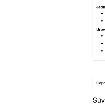
Jedn
Úrov
Odpor
Súv