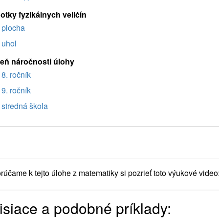
otky fyzikálnych veličín
plocha
uhol
eň náročnosti úlohy
8. ročník
9. ročník
stredná škola
účame k tejto úlohe z matematiky si pozrieť toto výukové video
isiace a podobné príklady: