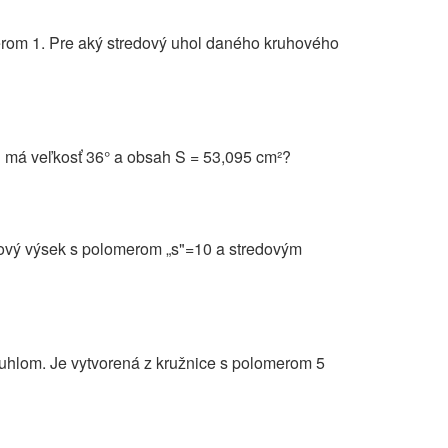
erom 1. Pre aký stredový uhol daného kruhového
l má veľkosť 36° a obsah S = 53,095 cm²?
uhový výsek s polomerom „s"=10 a stredovým
hlom. Je vytvorená z kružnice s polomerom 5