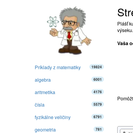
Str
Plášť k
výseku.
Vaša o
Príklady z matematiky
19824
algebra
6001
aritmetika
4176
Pomôžte
čísla
5579
fyzikálne veličiny
6791
geometria
781