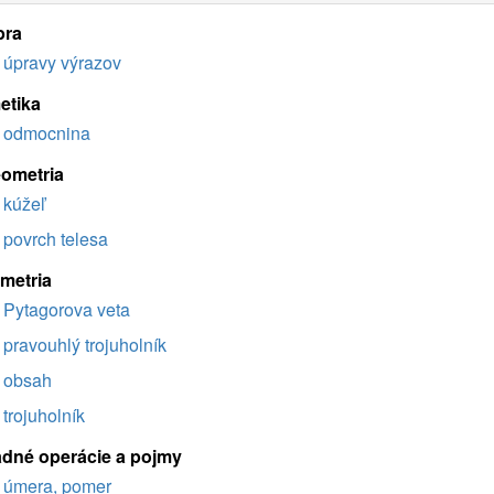
bra
úpravy výrazov
etika
odmocnina
eometria
kúžeľ
povrch telesa
imetria
Pytagorova veta
pravouhlý trojuholník
obsah
trojuholník
adné operácie a pojmy
úmera, pomer