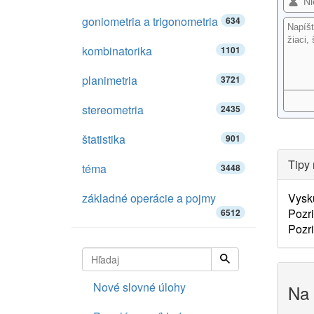
goniometria a trigonometria
634
kombinatorika
1101
planimetria
3721
stereometria
2435
štatistika
901
Tipy 
téma
3448
základné operácie a pojmy
Vysk
Pozri
6512
Pozri
Nové slovné úlohy
Na 