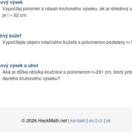
ový výsek
Vypočítaj polomer a obsah kruhového výseku, ak je stredový 
je l = 52 cm.
čný kúžeľ
Vypočítajte objem rotačného kužeľa s polomerom podstavy r=
ový výsek a uhol
Aká je dĺžka oblúka kružnice s polomerom r=291 cm, ktorý pri
daného kruhového výseku?
© 2026 HackMath.net |
kontakt
|
en
|
cz
|
sk